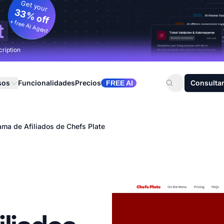
Get your
33% off
+ free AI Agent
t
cription
sos
Funcionalidades
Precios
Consultar
FREE AI
ama de Afiliados de Chefs Plate