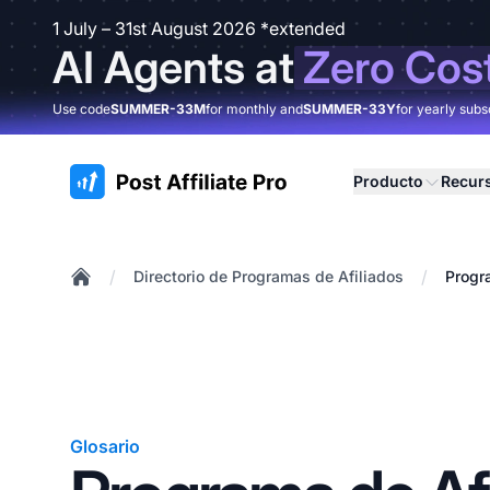
1 July – 31st August 2026 *extended
AI Agents at
Zero Cos
Use code
SUMMER-33M
for monthly and
SUMMER-33Y
for yearly subs
:site.title
Producto
Recur
/
/
Directorio de Programas de Afiliados
Progr
Home
Glosario