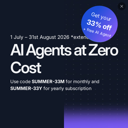
Get your
33% off
+ free AI Agent
1 July – 31st August 2026 *extended
AI Agents at Zero
Cost
Use code
SUMMER-33M
for monthly and
SUMMER-33Y
for yearly subscription