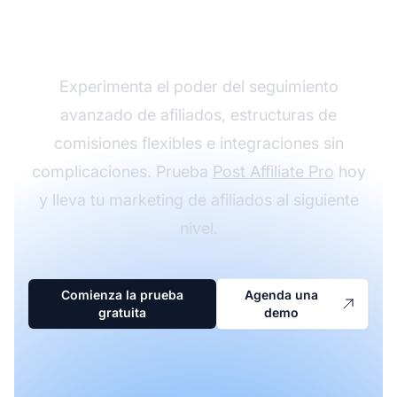
con Post Affiliate Pro
Experimenta el poder del seguimiento
avanzado de afiliados, estructuras de
comisiones flexibles e integraciones sin
complicaciones. Prueba
Post Affiliate Pro
hoy
y lleva tu marketing de afiliados al siguiente
nivel.
Comienza la prueba
Agenda una
gratuita
demo