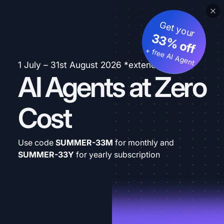
Get your
33% off
+ free AI Agent
1 July – 31st August 2026 *extended
AI Agents at Zero
Cost
Use code
SUMMER-33M
for monthly and
SUMMER-33Y
for yearly subscription