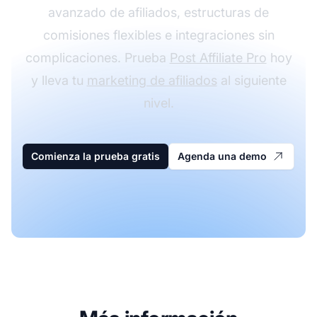
avanzado de afiliados, estructuras de
comisiones flexibles e integraciones sin
complicaciones. Prueba
Post Affiliate Pro
hoy
y lleva tu
marketing de afiliados
al siguiente
nivel.
Comienza la prueba gratis
Agenda una demo