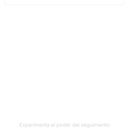
Haz crecer tu
programa de afiliados
con Post Affiliate Pro
Experimenta el poder del seguimiento