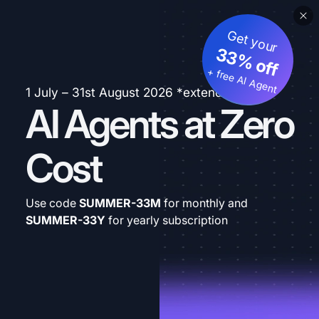
Get your
33% off
+ free AI Agent
1 July – 31st August 2026 *extended
AI Agents at Zero
Cost
Use code
SUMMER-33M
for monthly and
SUMMER-33Y
for yearly subscription