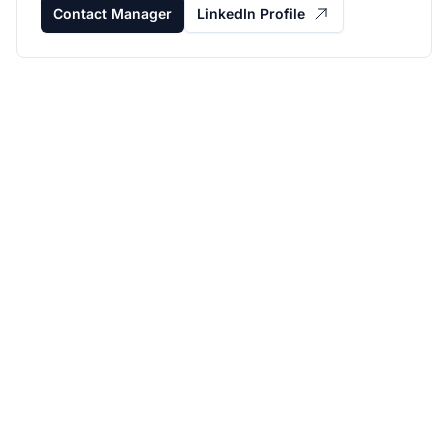
Contact Manager
LinkedIn Profile
Haz crecer tu
programa de afiliados
con Post Affiliate Pro