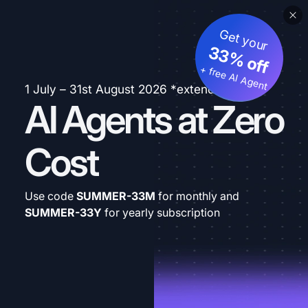
Get your
33% off
+ free AI Agent
1 July – 31st August 2026 *extended
AI Agents at Zero
Cost
Use code
SUMMER-33M
for monthly and
SUMMER-33Y
for yearly subscription