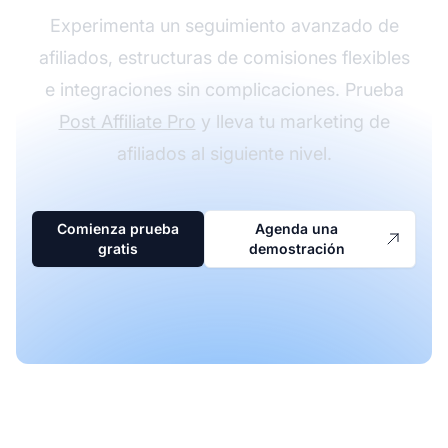
Experimenta un seguimiento avanzado de
afiliados, estructuras de comisiones flexibles
e integraciones sin complicaciones. Prueba
Post Affiliate Pro
y lleva tu marketing de
afiliados al siguiente nivel.
Comienza prueba
Agenda una
gratis
demostración