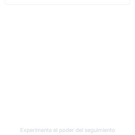
Haz crecer tu
programa de afiliados
con Post Affiliate Pro
Experimenta el poder del seguimiento