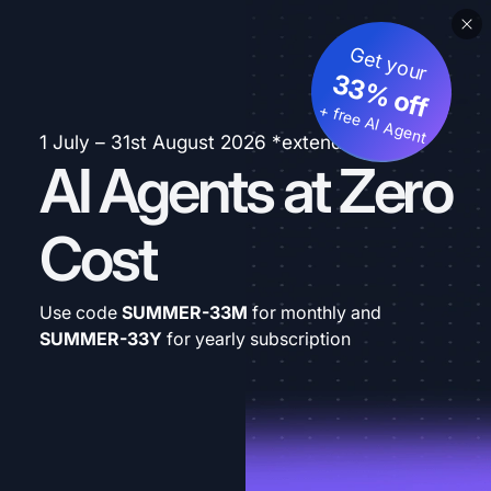
Get your
33% off
+ free AI Agent
1 July – 31st August 2026 *extended
AI Agents at Zero
Cost
Use code
SUMMER-33M
for monthly and
SUMMER-33Y
for yearly subscription