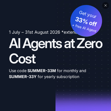
Get your
33% off
+ free AI Agent
1 July – 31st August 2026 *extended
AI Agents at Zero
Cost
Use code
SUMMER-33M
for monthly and
SUMMER-33Y
for yearly subscription