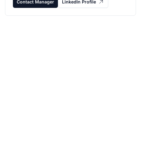
Contact Manager
LinkedIn Profile
Haz crecer tu
programa de afiliados
con Post Affiliate Pro