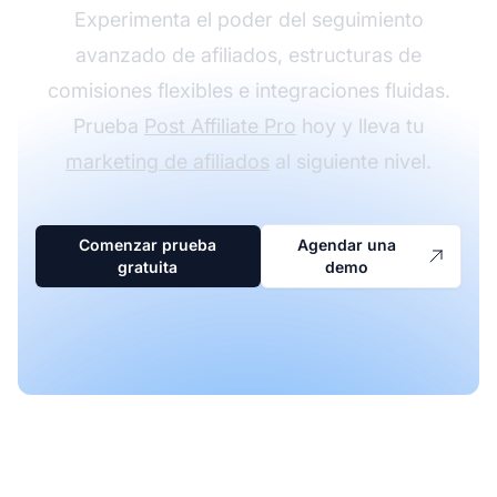
Experimenta el poder del seguimiento
avanzado de afiliados, estructuras de
comisiones flexibles e integraciones fluidas.
Prueba
Post Affiliate Pro
hoy y lleva tu
marketing de afiliados
al siguiente nivel.
Comenzar prueba
Agendar una
gratuita
demo