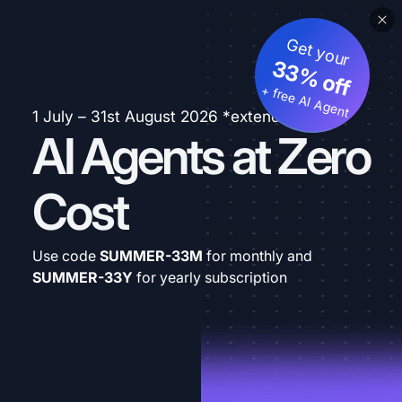
Get your
33% off
+ free AI Agent
1 July – 31st August 2026 *extended
AI Agents at Zero
Cost
Use code
SUMMER-33M
for monthly and
SUMMER-33Y
for yearly subscription