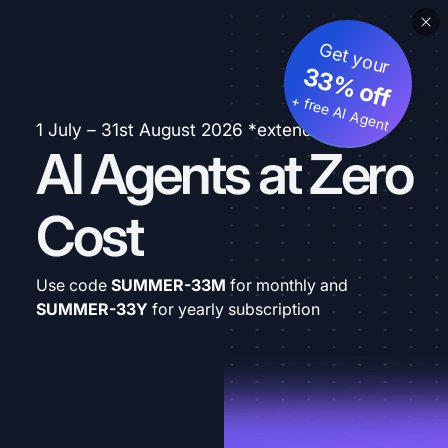
Get your
33% off
+ free AI Agent
1 July – 31st August 2026 *extended
AI Agents at Zero
Cost
Use code
SUMMER-33M
for monthly and
SUMMER-33Y
for yearly subscription