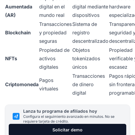
Aumentada
digital en el
digital mediante
hardware
(AR)
mundo real
dispositivos
especializ
Transacciones
Sistema de
Transparen
Blockchain
y propiedad
registro
seguridad 
seguras
descentralizado
descentrali
Propiedad de
Objetos
Propiedad
NFTs
activos
tokenizados
verificable 
digitales
únicos
escasez
Transacciones
Pagos rápi
Pagos
Criptomoneda
de dinero
sin frontera
virtuales
digital
programab
Lanza tu programa de afiliados hoy
Configura el seguimiento avanzado en minutos. No se
requiere tarjeta de crédito.
Solicitar demo