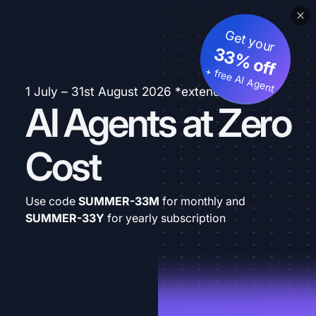
Get your
33% off
+ free AI Agent
1 July – 31st August 2026 *extended
AI Agents at Zero
Cost
Use code
SUMMER-33M
for monthly and
SUMMER-33Y
for yearly subscription