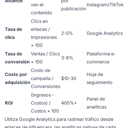
Alcance
por
ven el
Instagram/TikTok
publicación
contenido
Clics en
Tasa de
enlaces /
2-5%
Google Analytics
clics
Impresiones
× 100
Tasa de
Ventas / Clics
Plataforma e-
3-8%
conversión
× 100
commerce
Costo de
Costo por
Hoja de
campaña /
$10-30
adquisición
seguimiento
Conversiones
(Ingresos -
Panel de
ROI
Costos) /
400%+
analíticas
Costos × 100
Utiliza Google Analytics para rastrear tráfico desde
enlaces de influencers, las analíticas nativas de cada