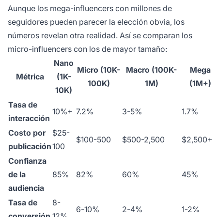
Aunque los mega-influencers con millones de
seguidores pueden parecer la elección obvia, los
números revelan otra realidad. Así se comparan los
micro-influencers con los de mayor tamaño:
Nano
Micro (10K-
Macro (100K-
Mega
Métrica
(1K-
100K)
1M)
(1M+)
10K)
Tasa de
10%+
7.2%
3-5%
1.7%
interacción
Costo por
$25-
$100-500
$500-2,500
$2,500+
publicación
100
Confianza
de la
85%
82%
60%
45%
audiencia
Tasa de
8-
6-10%
2-4%
1-2%
conversión
12%