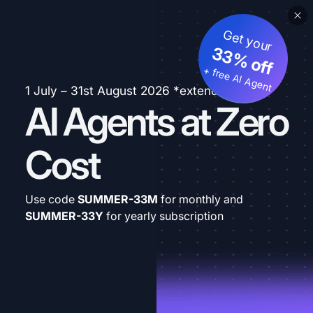
Get your
33% off
+ free AI Agent
1 July – 31st August 2026 *extended
AI Agents at Zero
Cost
Use code
SUMMER-33M
for monthly and
SUMMER-33Y
for yearly subscription