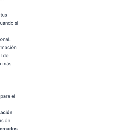
 tus
luando si
onal.
ormación
l de
o más
para el
tación
isión
ercados