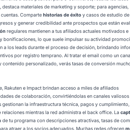
 destaca materiales de marketing y soporte; para agencias,
e cuentas. Comparte
historias de éxito
y casos de estudio de
gresos y generar credibilidad ante prospectos que están eva
ión
regulares mantienen a tus afiliados actuales motivados e
bonificaciones, lo que suele impulsar su actividad promoci
a los leads durante el proceso de decisión, brindando inf
ntivos por registro temprano. Al tratar el email como un cana
 contenido personalizado, verás tasas de conversión much
e, Rakuten e Impact brindan acceso a miles de afiliados
ades de colaboración, convirtiéndolas en canales valiosos 
 gestionan la infraestructura técnica, pagos y cumplimiento,
 relaciones mientras la red administra el back office. La
cap
ha de tu programa con descripciones atractivas, tasas de com
 para atraer a los socios adecuados. Muchas redes ofrecen
m