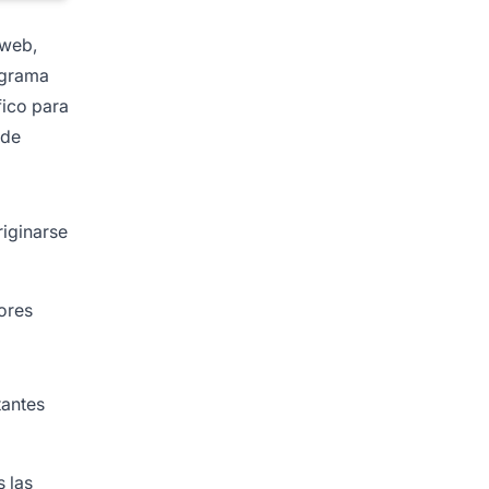
 web,
ograma
fico para
 de
riginarse
ores
tantes
s las