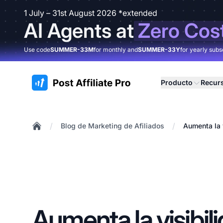
1 July – 31st August 2026 *extended
AI Agents at
Zero Cos
Use code
SUMMER-33M
for monthly and
SUMMER-33Y
for yearly subs
:site.title
Producto
Recur
/
/
Blog de Marketing de Afiliados
Aumenta la 
Home
Aumenta la visibil