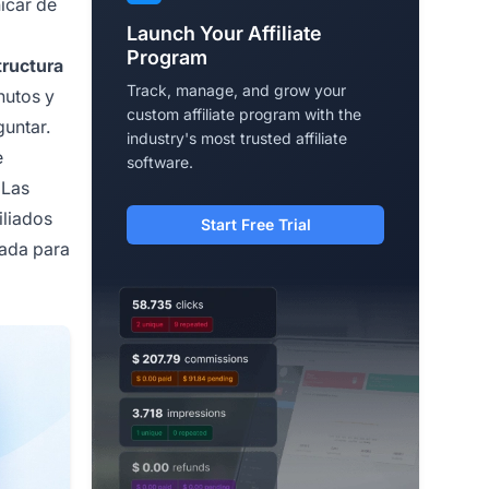
icar de
Launch Your Affiliate
Program
tructura
Track, manage, and grow your
nutos y
custom affiliate program with the
untar.
industry's most trusted affiliate
e
software.
 Las
iliados
Start Free Trial
zada para