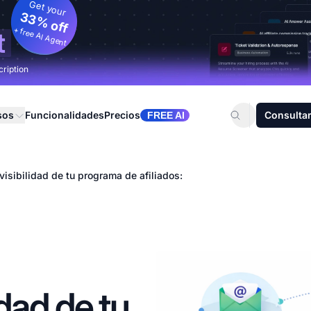
Get your
33% off
+ free AI Agent
t
cription
sos
Funcionalidades
Precios
Consultar
FREE AI
visibilidad de tu programa de afiliados:
idad de tu