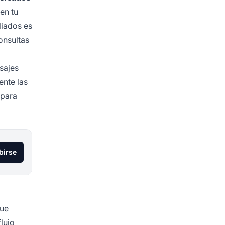
en tu
liados es
onsultas
sajes
ente las
 para
birse
que
lujo