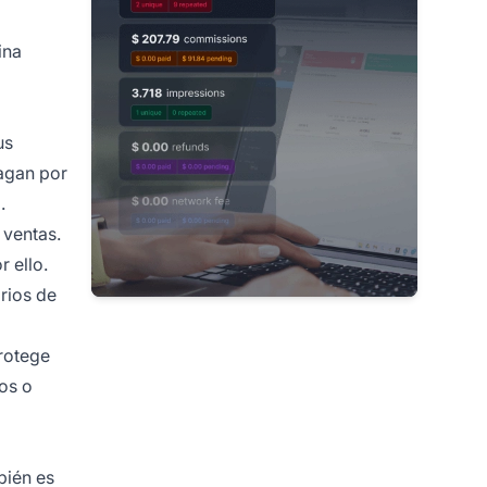
ina
us
pagan por
.
 ventas.
 ello.
rios de
rotege
os o
bién es