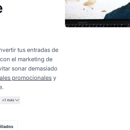
e
vertir tus entradas de
con el marketing de
evitar sonar demasiado
iales promocionales
y
e.
+1 más
iliados