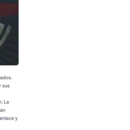
ados.
r sus
. La
tan
 enlace y