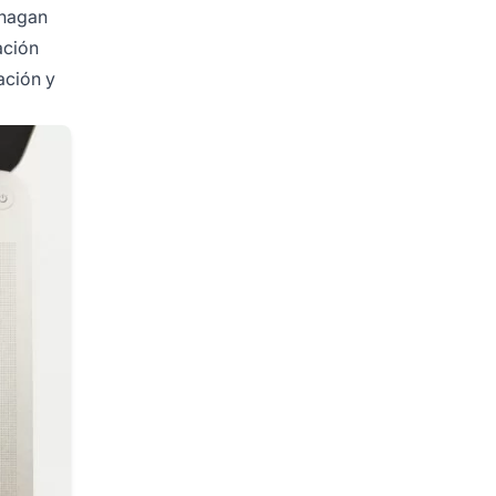
 hagan
ación
ación y