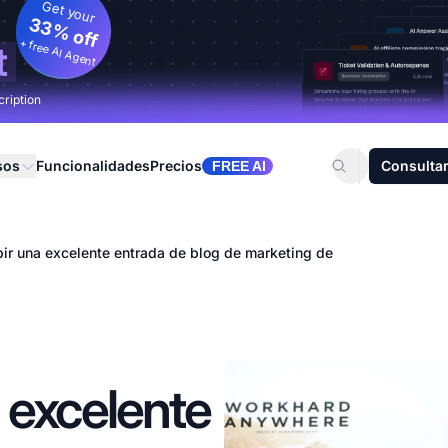
Get your
33% off
+ free AI Agent
t
cription
sos
Funcionalidades
Precios
Consultar
FREE AI
ir una excelente entrada de blog de marketing de
 excelente