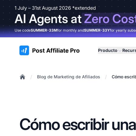
1 July – 31st August 2026 *extended
AI Agents at
Zero Cos
Use code
SUMMER-33M
for monthly and
SUMMER-33Y
for yearly subs
:site.title
Producto
Recur
/
/
Blog de Marketing de Afiliados
Cómo escrib
Home
Cómo escribir una