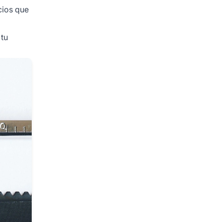
cios que
 tu