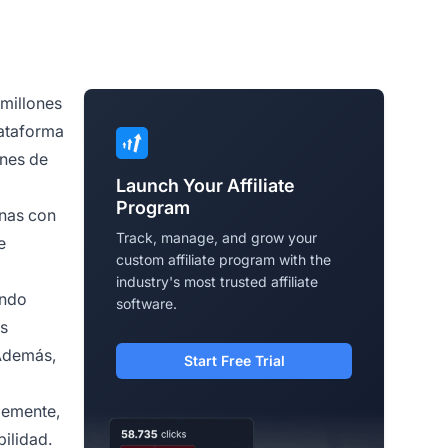
 millones
lataforma
ones de
Launch Your Affiliate
Program
onas con
Track, manage, and grow your
e
custom affiliate program with the
industry's most trusted affiliate
ando
software.
os
 Además,
Start Free Trial
lemente,
ilidad.