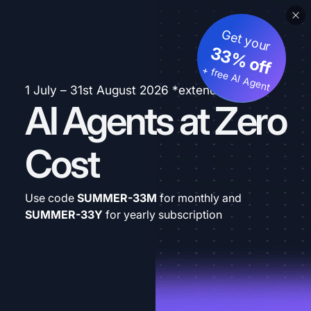
Get your
33% off
+ free AI Agent
1 July – 31st August 2026 *extended
AI Agents at Zero
Cost
Use code
SUMMER-33M
for monthly and
SUMMER-33Y
for yearly subscription