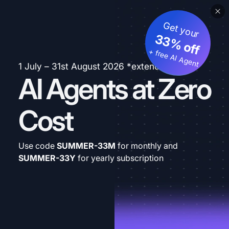
Get your
33% off
+ free AI Agent
1 July – 31st August 2026 *extended
AI Agents at Zero
Cost
Use code
SUMMER-33M
for monthly and
SUMMER-33Y
for yearly subscription