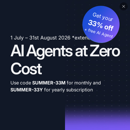
Get your
33% off
+ free AI Agent
1 July – 31st August 2026 *extended
AI Agents at Zero
Cost
Use code
SUMMER-33M
for monthly and
SUMMER-33Y
for yearly subscription