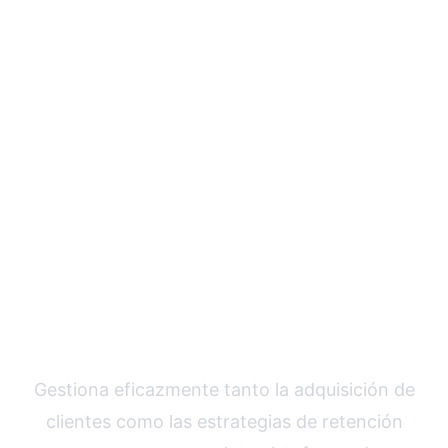
Maximiza el valor de
vida de tus clientes
con PostAffiliatePro
Gestiona eficazmente tanto la adquisición de
clientes como las estrategias de retención