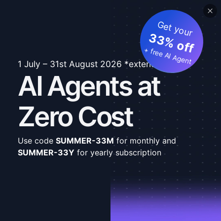
Get your
33% off
+ free AI Agent
1 July – 31st August 2026 *extended
AI Agents at
Zero Cost
Use code
SUMMER-33M
for monthly and
SUMMER-33Y
for yearly subscription