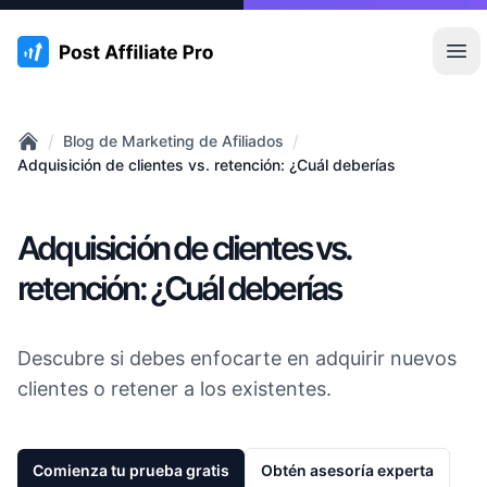
:site.title
Abr
/
/
Blog de Marketing de Afiliados
Home
Adquisición de clientes vs. retención: ¿Cuál deberías
Adquisición de clientes vs.
retención: ¿Cuál deberías
Descubre si debes enfocarte en adquirir nuevos
clientes o retener a los existentes.
Comienza tu prueba gratis
Obtén asesoría experta