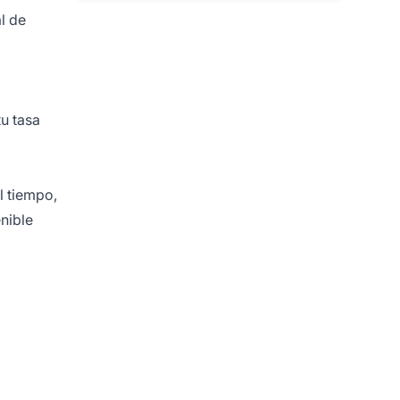
l de
tu tasa
l tiempo,
nible