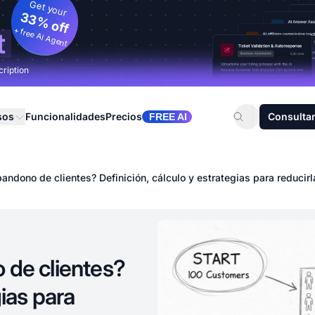
Get your
33% off
+ free AI Agent
t
cription
sos
Funcionalidades
Precios
Consultar
FREE AI
andono de clientes? Definición, cálculo y estrategias para reducirl
 de clientes?
gias para