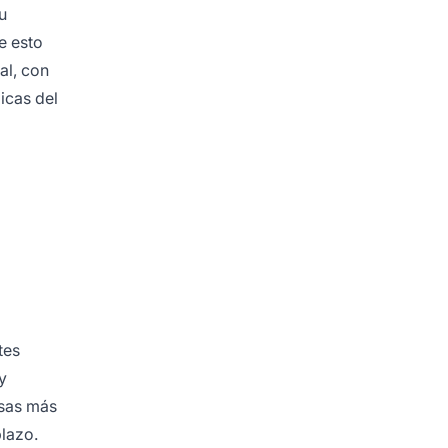
u
e esto
al, con
icas del
tes
y
asas más
lazo.