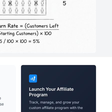
Launch Your Affiliate
Program
e
Track, manage, and grow your
se
custom affiliate program with the