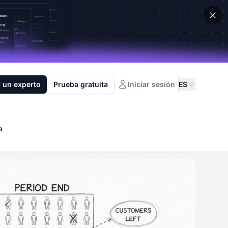
 un experto
Prueba gratuita
Iniciar sesión
ES
a