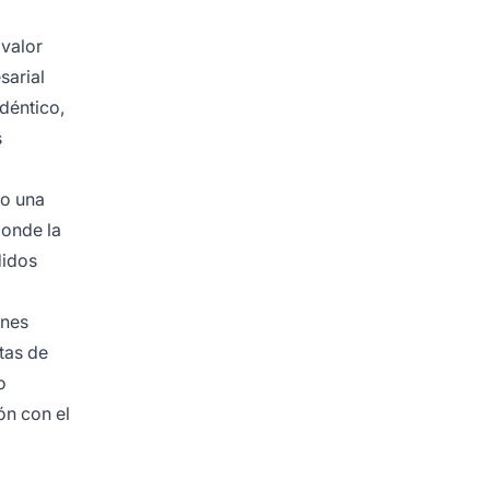
 valor
sarial
déntico,
s
do una
donde la
didos
ones
tas de
o
ón con el