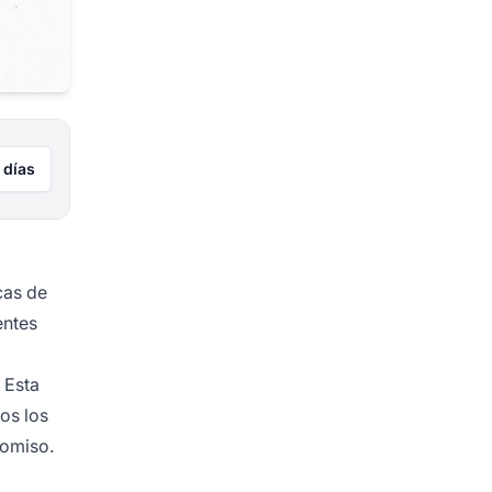
 días
cas de
entes
 Esta
os los
romiso.