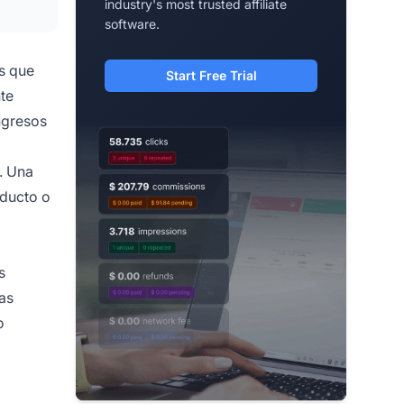
industry's most trusted affiliate
software.
s que
Start Free Trial
te
ngresos
o. Una
oducto o
s
las
o