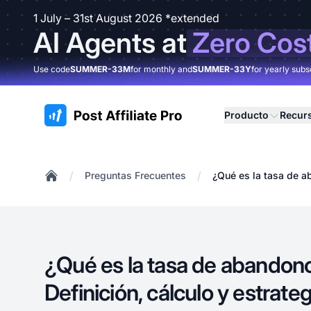
1 July – 31st August 2026 *extended
AI Agents at
Zero Cos
Use code
SUMMER-33M
for monthly and
SUMMER-33Y
for yearly subs
:site.title
Producto
Recur
/
/
Preguntas Frecuentes
¿Qué es la tasa de ab
Home
¿Qué es la tasa de abandono
Definición, cálculo y estrate