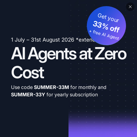
Get your
33% off
+ free AI Agent
1 July – 31st August 2026 *extended
AI Agents at Zero
Cost
Use code
SUMMER-33M
for monthly and
SUMMER-33Y
for yearly subscription