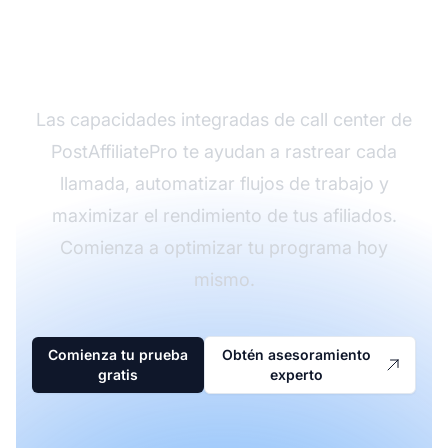
tu programa de
afiliados?
Las capacidades integradas de call center de
PostAffiliatePro te ayudan a rastrear cada
llamada, automatizar flujos de trabajo y
maximizar el rendimiento de tus afiliados.
Comienza a optimizar tu programa hoy
mismo.
Comienza tu prueba
Obtén asesoramiento
gratis
experto