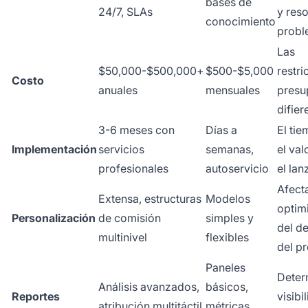
bases de
24/7, SLAs
y res
conocimiento
probl
Las
$50,000-$500,000+
$500-$5,000
restri
Costo
anuales
mensuales
presu
difie
3-6 meses con
Días a
El ti
Implementación
servicios
semanas,
el val
profesionales
autoservicio
el la
Afecta
Extensa, estructuras
Modelos
optim
Personalización
de comisión
simples y
del d
multinivel
flexibles
del p
Paneles
Deter
Análisis avanzados,
básicos,
Reportes
visibi
atribución multitáctil
métricas