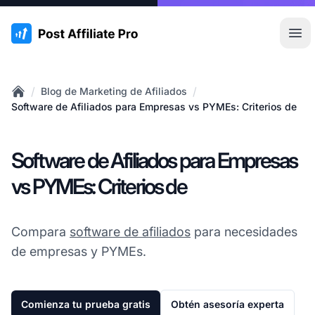
:site.title
Abr
/
/
Blog de Marketing de Afiliados
Home
Software de Afiliados para Empresas vs PYMEs: Criterios de
Software de Afiliados para Empresas
vs PYMEs: Criterios de
Compara
software de afiliados
para necesidades
de empresas y PYMEs.
Comienza tu prueba gratis
Obtén asesoría experta