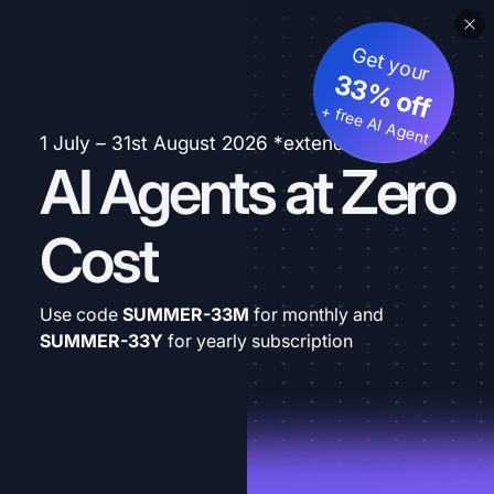
Get your
33% off
+ free AI Agent
1 July – 31st August 2026 *extended
AI Agents at Zero
Cost
Use code
SUMMER-33M
for monthly and
SUMMER-33Y
for yearly subscription