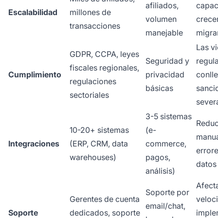
afiliados,
capac
Escalabilidad
millones de
volumen
crecer
transacciones
manejable
migra
Las v
GDPR, CCPA, leyes
Seguridad y
regula
fiscales regionales,
Cumplimiento
privacidad
conll
regulaciones
básicas
sanci
sectoriales
sever
3-5 sistemas
Reduc
10-20+ sistemas
(e-
manua
Integraciones
(ERP, CRM, data
commerce,
error
warehouses)
pagos,
datos
análisis)
Afecta
Soporte por
Gerentes de cuenta
veloc
email/chat,
Soporte
dedicados, soporte
imple