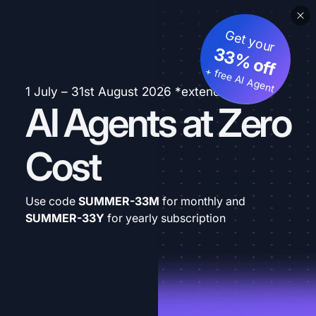
Get your
33% off
+ free AI Agent
1 July – 31st August 2026 *extended
AI Agents at Zero
Cost
Use code
SUMMER-33M
for monthly and
SUMMER-33Y
for yearly subscription