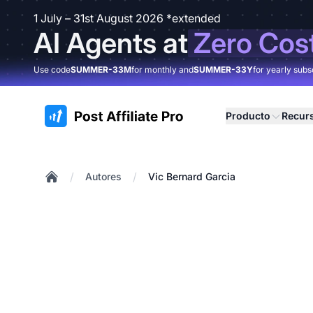
1 July – 31st August 2026 *extended
AI Agents at
Zero Cos
Use code
SUMMER-33M
for monthly and
SUMMER-33Y
for yearly subs
:site.title
Producto
Recur
/
/
Autores
Vic Bernard Garcia
Home