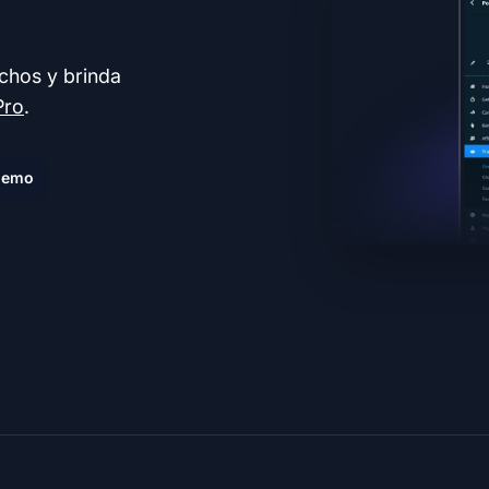
echos y brinda
Pro
.
demo