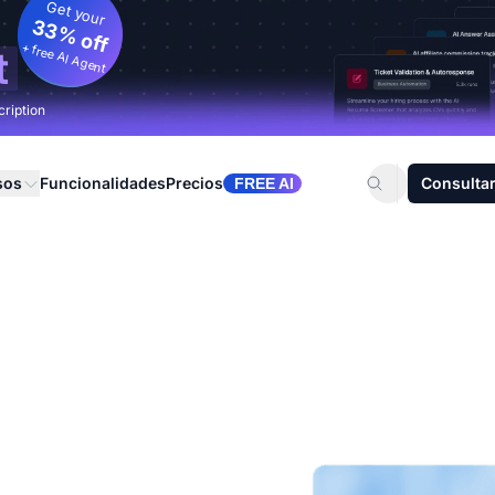
Get your
33% off
+ free AI Agent
t
cription
sos
Funcionalidades
Precios
Consultar
FREE AI