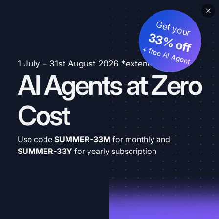
Get your
33% off
+ free AI Agent
1 July – 31st August 2026 *extended
AI Agents at Zero
Cost
Use code
SUMMER-33M
for monthly and
SUMMER-33Y
for yearly subscription