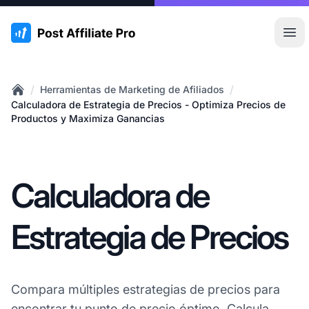
:site.title
Abr
/
/
Herramientas de Marketing de Afiliados
Home
Calculadora de Estrategia de Precios - Optimiza Precios de
Productos y Maximiza Ganancias
Calculadora de
Estrategia de Precios
Compara múltiples estrategias de precios para
encontrar tu punto de precio óptimo. Calcula