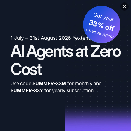
Get your
33% off
+ free AI Agent
1 July – 31st August 2026 *extended
AI Agents at Zero
Cost
Use code
SUMMER-33M
for monthly and
SUMMER-33Y
for yearly subscription