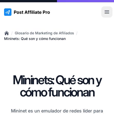
:site.title
Abr
/
/
Glosario de Marketing de Afiliados
Home
Mininets: Qué son y cómo funcionan
Mininets: Qué son y
cómo funcionan
Mininet es un emulador de redes líder para