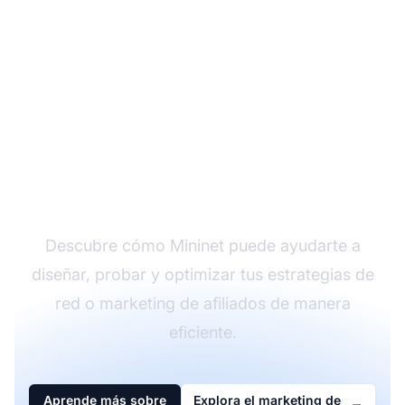
Comienza a
experimentar con
Mininet
Descubre cómo Mininet puede ayudarte a
diseñar, probar y optimizar tus estrategias de
red o marketing de afiliados de manera
eficiente.
Aprende más sobre
Explora el marketing de