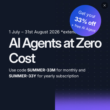
Get your
33% off
+ free AI Agent
1 July – 31st August 2026 *extended
AI Agents at Zero
Cost
Use code
SUMMER-33M
for monthly and
SUMMER-33Y
for yearly subscription