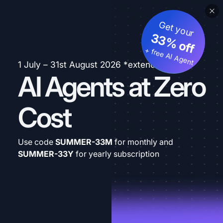
Get your
33% off
+ free AI Agent
1 July – 31st August 2026 *extended
AI Agents at Zero
Cost
Use code
SUMMER-33M
for monthly and
SUMMER-33Y
for yearly subscription