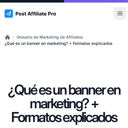
:site.title
Abr
/
/
Glosario de Marketing de Afiliados
Home
¿Qué es un banner en marketing? + Formatos explicados
¿Qué es un banner en
marketing? +
Formatos explicados