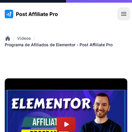
:site.title
Abr
/
/
Videos
Home
Programa de Afiliados de Elementor - Post Affiliate Pro