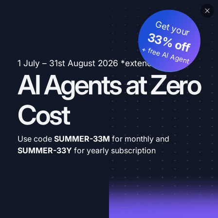
Get your
33% off
+ free AI Agent
1 July – 31st August 2026 *extended
AI Agents at Zero
Cost
Use code
SUMMER-33M
for monthly and
SUMMER-33Y
for yearly subscription