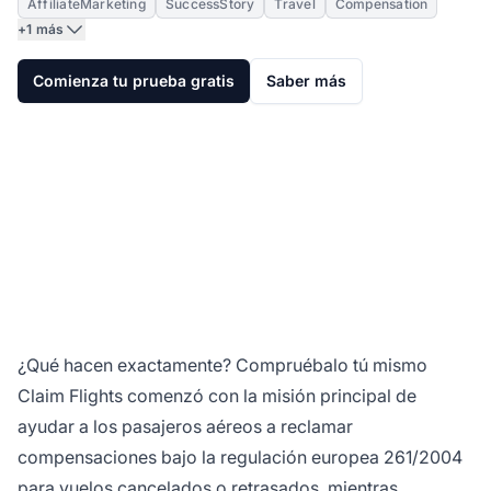
AffiliateMarketing
SuccessStory
Travel
Compensation
+1 más
Comienza tu prueba gratis
Saber más
¿Qué hacen exactamente? Compruébalo tú mismo
Claim Flights comenzó con la misión principal de
ayudar a los pasajeros aéreos a reclamar
compensaciones bajo la
regulación europea 261/2004
para vuelos cancelados o retrasados
, mientras