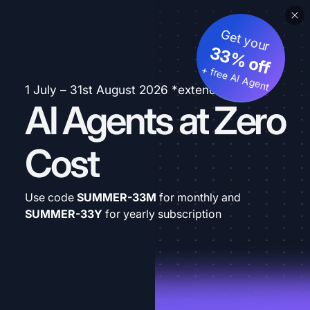
Get your
33% off
+ free AI Agent
1 July – 31st August 2026 *extended
AI Agents at Zero
Cost
Use code
SUMMER-33M
for monthly and
SUMMER-33Y
for yearly subscription