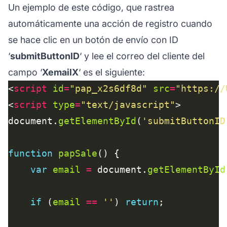
Un ejemplo de este código, que rastrea
automáticamente una acción de registro cuando
se hace clic en un botón de envío con ID
‘
submitButtonID
‘ y lee el correo del cliente del
campo ‘
XemailX
‘ es el siguiente:
<
script
id
=
"pap_x2s6df8d"
src
=
"https://
<
script
type
=
"text/javascript"
document.
getElementById
(
'submitButtonID
function
papSale
var
email
=
 document.
getElementById
if
 (
email
==
''
) 
return