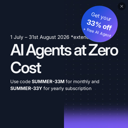
Get your
33% off
+ free AI Agent
1 July – 31st August 2026 *extended
AI Agents at Zero
Cost
Use code
SUMMER-33M
for monthly and
SUMMER-33Y
for yearly subscription