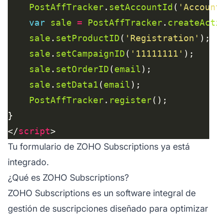
PostAffTracker
.
setAccountId
(
'Accoun
var
sale
=
PostAffTracker
.
createAct
sale
.
setProductID
(
'Registration'
sale
.
setCampaignID
(
'11111111'
sale
.
setOrderID
(
email
sale
.
setData1
(
email
PostAffTracker
.
register
</
script
Tu formulario de ZOHO Subscriptions ya está
integrado.
¿Qué es ZOHO Subscriptions?
ZOHO Subscriptions es un software integral de
gestión de suscripciones diseñado para optimizar