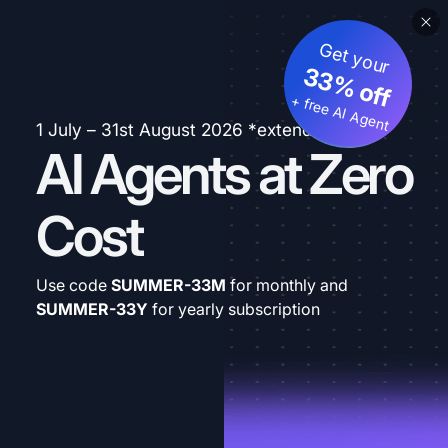
Get your
33% off
+ free AI Agent
1 July – 31st August 2026 *extended
AI Agents at Zero
Cost
Use code
SUMMER-33M
for monthly and
SUMMER-33Y
for yearly subscription