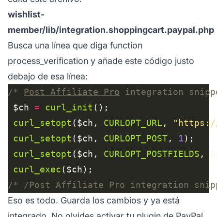
wishlist-
member/lib/integration.shoppingcart.paypal.php
Busca una línea que diga function
process_verification y añade este código justo
debajo de esa línea:
/* 
Post Affiliate Pro
 integration snipp
 $ch 
=
curl_init
curl_setopt
($ch, 
CURLOPT_URL
, 
"https:/
curl_setopt
($ch, 
CURLOPT_POST
, 
1
curl_setopt
($ch, 
CURLOPT_POSTFIELDS
curl_exec
/* /Post Affiliate Pro integration snip
Eso es todo. Guarda los cambios y ya está
integrado. No olvides activar tu plugin de PayPal.