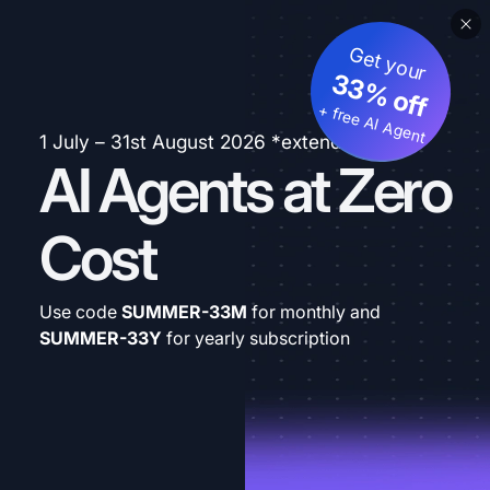
Get your
33% off
+ free AI Agent
1 July – 31st August 2026 *extended
AI Agents at Zero
Cost
Use code
SUMMER-33M
for monthly and
SUMMER-33Y
for yearly subscription