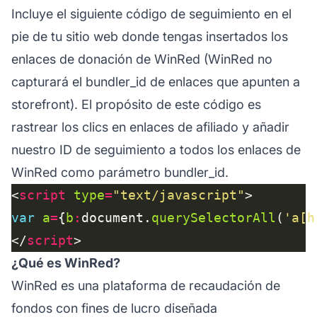
Incluye el siguiente código de seguimiento en el
pie de tu sitio web donde tengas insertados los
enlaces de donación de WinRed (WinRed no
capturará el bundler_id de enlaces que apunten a
storefront). El propósito de este código es
rastrear los clics en
enlaces de afiliado
y añadir
nuestro ID de seguimiento a todos los enlaces de
WinRed como parámetro bundler_id.
<
script
type
=
"text/javascript"
var
a
=
{
b
:
document.
querySelectorAll
(
'a[h
</
script
¿Qué es WinRed?
WinRed es una plataforma de recaudación de
fondos con fines de lucro diseñada