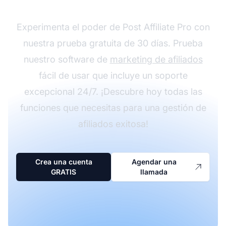
Experimenta el poder de Post Affiliate Pro con
nuestra prueba gratuita de 30 días. Prueba
nuestro software de
marketing de afiliados
fácil de usar que incluye un soporte
excepcional 24/7. ¡Descubre hoy todas las
funciones que necesitas para una gestión de
afiliados exitosa!
Crea una cuenta
Agendar una
GRATIS
llamada