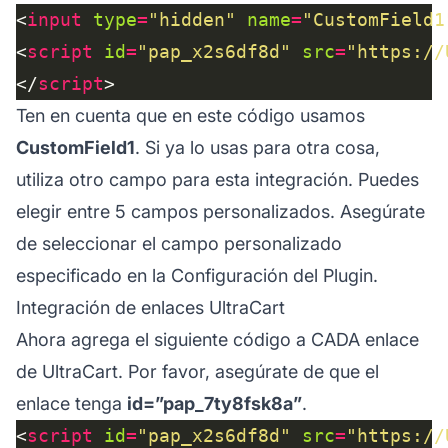
<
input
type
=
"hidden"
name
=
"CustomField1
<
script
id
=
"pap_x2s6df8d"
src
=
"https://
</
script
Ten en cuenta que en este código usamos
CustomField1
. Si ya lo usas para otra cosa,
utiliza otro campo para esta integración. Puedes
elegir entre 5 campos personalizados. Asegúrate
de seleccionar el campo personalizado
especificado en la Configuración del Plugin.
Integración de enlaces UltraCart
Ahora agrega el siguiente código a CADA enlace
de UltraCart. Por favor, asegúrate de que el
enlace tenga
id=”pap_7ty8fsk8a”
.
<
script
id
=
"pap_x2s6df8d"
src
=
"https://