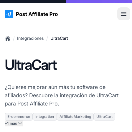
:site.title
Abr
/
/
Integraciones
UltraCart
Home
UltraCart
¿Quieres mejorar aún más tu software de
afiliados? Descubre la integración de UltraCart
para
Post Affiliate Pro
.
E-commerce
Integration
AffiliateMarketing
UltraCart
+1 más