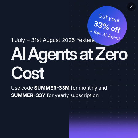
Get your
33% off
+ free AI Agent
1 July – 31st August 2026 *extended
AI Agents at Zero
Cost
Use code
SUMMER-33M
for monthly and
SUMMER-33Y
for yearly subscription