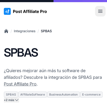
:site.title
Abr
/
/
Integraciones
SPBAS
Home
SPBAS
¿Quieres mejorar aún más tu software de
afiliados? Descubre la integración de SPBAS para
Post Affiliate Pro
.
SPBAS
AffiliateSoftware
BusinessAutomation
E-commerce
+2 más