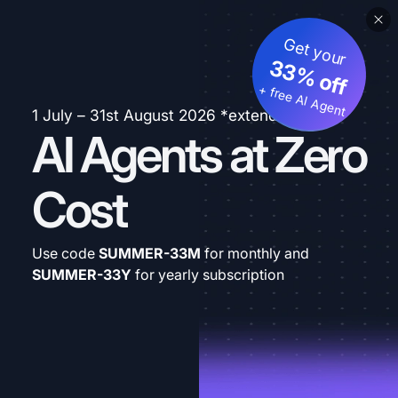
Get your
33% off
+ free AI Agent
1 July – 31st August 2026 *extended
AI Agents at Zero
Cost
Use code
SUMMER-33M
for monthly and
SUMMER-33Y
for yearly subscription