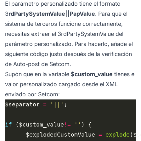
El parámetro personalizado tiene el formato
3
rdPartySystemValue||PapValue
. Para que el
sistema de terceros funcione correctamente,
necesitas extraer el 3rdPartySystemValue del
parámetro personalizado. Para hacerlo, añade el
siguiente código justo después de la verificación
de Auto-post de Setcom.
Supón que en la variable
$custom_value
tienes el
valor personalizado cargado desde el XML
enviado por Setcom:
$separator 
=
'||'
if
 ($custom_value
!=
''
      $explodedCustomValue 
=
explode
($s