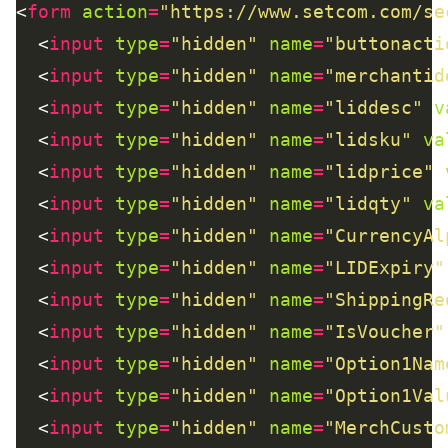
<
form
action
=
"https://www.setcom.com/se
  <
input
type
=
"hidden"
name
=
"buttonacti
  <
input
type
=
"hidden"
name
=
"merchantid
  <
input
type
=
"hidden"
name
=
"liddesc"
v
  <
input
type
=
"hidden"
name
=
"lidsku"
va
  <
input
type
=
"hidden"
name
=
"lidprice"
  <
input
type
=
"hidden"
name
=
"lidqty"
va
  <
input
type
=
"hidden"
name
=
"CurrencyAl
  <
input
type
=
"hidden"
name
=
"LIDExpiry"
  <
input
type
=
"hidden"
name
=
"ShippingRe
  <
input
type
=
"hidden"
name
=
"IsVoucher"
  <
input
type
=
"hidden"
name
=
"Option1Nam
  <
input
type
=
"hidden"
name
=
"Option1Val
  <
input
type
=
"hidden"
name
=
"MerchCusto