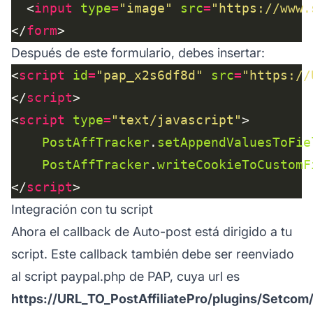
  <
input
type
=
"image"
src
=
"https://www.
</
form
Después de este formulario, debes insertar:
<
script
id
=
"pap_x2s6df8d"
src
=
"https://
</
script
<
script
type
=
"text/javascript"
PostAffTracker
.
setAppendValuesToFie
PostAffTracker
.
writeCookieToCustomF
</
script
Integración con tu script
Ahora el callback de Auto-post está dirigido a tu
script. Este callback también debe ser reenviado
al script paypal.php de PAP, cuya url es
https://URL_TO_PostAffiliatePro/plugins/Setco