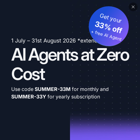
Get your
33% off
+ free AI Agent
1 July – 31st August 2026 *extended
AI Agents at Zero
Cost
Use code
SUMMER-33M
for monthly and
SUMMER-33Y
for yearly subscription