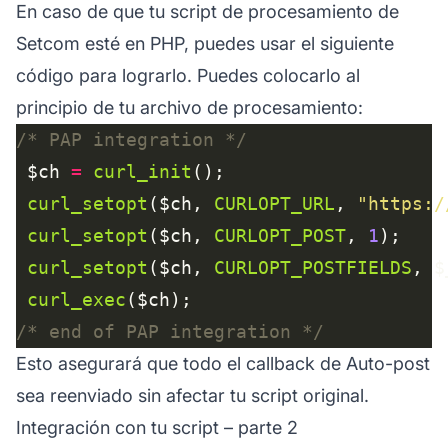
En caso de que tu script de procesamiento de
Setcom esté en PHP, puedes usar el siguiente
código para lograrlo. Puedes colocarlo al
principio de tu archivo de procesamiento:
/* PAP integration */
 $ch 
=
curl_init
curl_setopt
($ch, 
CURLOPT_URL
, 
"https:/
curl_setopt
($ch, 
CURLOPT_POST
, 
1
curl_setopt
($ch, 
CURLOPT_POSTFIELDS
curl_exec
/* end of PAP integration */
Esto asegurará que todo el callback de Auto-post
sea reenviado sin afectar tu script original.
Integración con tu script – parte 2