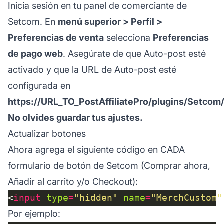
Inicia sesión en tu panel de comerciante de
Setcom. En
menú superior > Perfil >
Preferencias de venta
selecciona
Preferencias
de pago web
. Asegúrate de que Auto-post esté
activado y que la URL de Auto-post esté
configurada en
https://URL_TO_PostAffiliatePro/plugins/Setco
No olvides guardar tus ajustes.
Actualizar botones
Ahora agrega el siguiente código en CADA
formulario de botón de Setcom (Comprar ahora,
Añadir al carrito y/o Checkout):
<
input
type
=
"hidden"
name
=
"MerchCustom"
Por ejemplo: