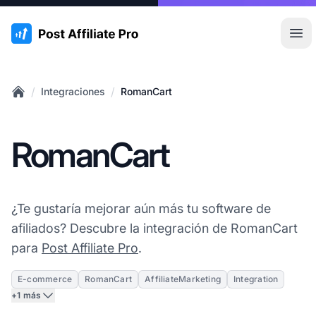
:site.title
Abr
/
/
Integraciones
RomanCart
Home
RomanCart
¿Te gustaría mejorar aún más tu software de
afiliados? Descubre la integración de RomanCart
para
Post Affiliate Pro
.
E-commerce
RomanCart
AffiliateMarketing
Integration
+1 más