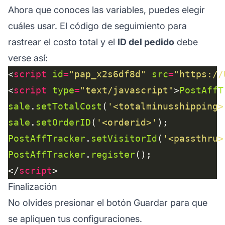
Ahora que conoces las variables, puedes elegir
cuáles usar. El código de seguimiento para
rastrear el costo total y el
ID del pedido
debe
verse así:
<
script
id
=
"pap_x2s6df8d"
src
=
"https://
<
script
type
=
"text/javascript"
>
PostAffT
sale
.
setTotalCost
(
'<totalminusshipping>
sale
.
setOrderID
(
'<orderid>'
PostAffTracker
.
setVisitorId
(
'<passthru>
PostAffTracker
.
register
</
script
Finalización
No olvides presionar el botón Guardar para que
se apliquen tus configuraciones.