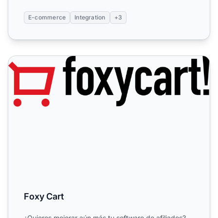
E-commerce
Integration
+3
Foxy Cart
Foxy Cart
¿Quieres mejorar aún más tu software de afiliados?