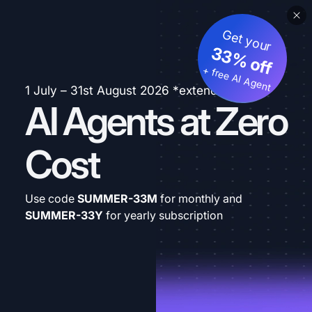
Get your
33% off
+ free AI Agent
1 July – 31st August 2026 *extended
AI Agents at Zero
Cost
Use code
SUMMER-33M
for monthly and
SUMMER-33Y
for yearly subscription