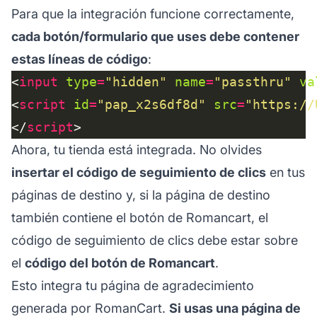
Para que la integración funcione correctamente,
cada botón/formulario que uses debe contener
estas líneas de código
:
<
input
type
=
"hidden"
name
=
"passthru"
va
<
script
id
=
"pap_x2s6df8d"
src
=
"https://
</
script
Ahora, tu tienda está integrada. No olvides
insertar el código de seguimiento de clics
en tus
páginas de destino y, si la página de destino
también contiene el botón de Romancart, el
código de seguimiento de clics debe estar sobre
el
código del botón de Romancart
.
Esto integra tu página de agradecimiento
generada por RomanCart.
Si usas una página de