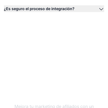
¿Es seguro el proceso de integración?
Integra RBS WorldPay
con Post Affiliate Pro
Mejora tu
marketing de afiliados
con un