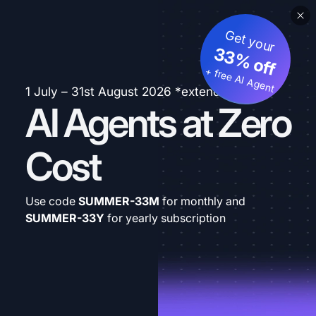
Get your
33% off
+ free AI Agent
1 July – 31st August 2026 *extended
AI Agents at Zero
Cost
Use code
SUMMER-33M
for monthly and
SUMMER-33Y
for yearly subscription