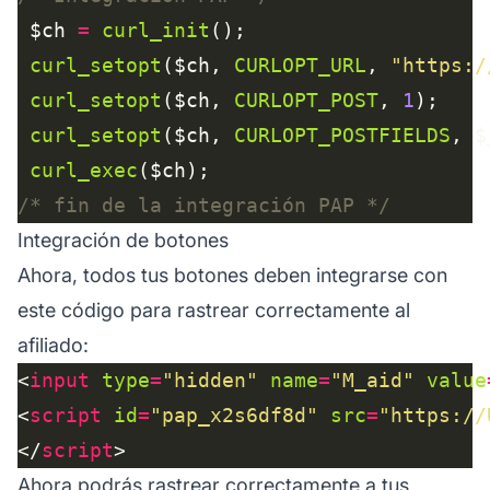
 $ch 
=
curl_init
curl_setopt
($ch, 
CURLOPT_URL
, 
"https:/
curl_setopt
($ch, 
CURLOPT_POST
, 
1
curl_setopt
($ch, 
CURLOPT_POSTFIELDS
curl_exec
/* fin de la integración PAP */
Integración de botones
Ahora, todos tus botones deben integrarse con
este código para rastrear correctamente al
afiliado:
<
input
type
=
"hidden"
name
=
"M_aid"
value
<
script
id
=
"pap_x2s6df8d"
src
=
"https://
</
script
Ahora podrás rastrear correctamente a tus