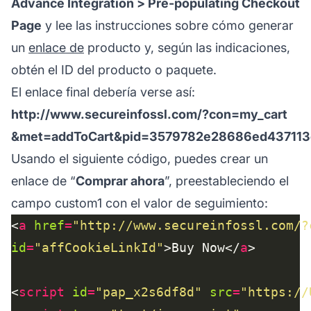
Advance Integration > Pre-populating Checkout
Page
y lee las instrucciones sobre cómo generar
un
enlace de
producto y, según las indicaciones,
obtén el ID del producto o paquete.
El enlace final debería verse así:
http://www.secureinfossl.com/?con=my_cart
&met=addToCart&pid=3579782e28686ed43711
Usando el siguiente código, puedes crear un
enlace de “
Comprar ahora
”, preestableciendo el
campo custom1 con el valor de seguimiento:
<
a
href
=
"http://www.secureinfossl.com/?
id
=
"affCookieLinkId"
>Buy Now</
a
<
script
id
=
"pap_x2s6df8d"
src
=
"https://