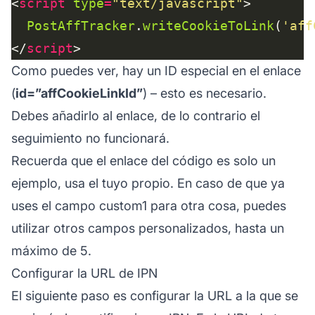
<
script
type
=
"text/javascript"
PostAffTracker
.
writeCookieToLink
(
'aff
</
script
Como puedes ver, hay un ID especial en el enlace
(
id=”affCookieLinkId”
) – esto es necesario.
Debes añadirlo al enlace, de lo contrario el
seguimiento no funcionará.
Recuerda que el enlace del código es solo un
ejemplo, usa el tuyo propio. En caso de que ya
uses el campo custom1 para otra cosa, puedes
utilizar otros campos personalizados, hasta un
máximo de 5.
Configurar la URL de IPN
El siguiente paso es configurar la URL a la que se