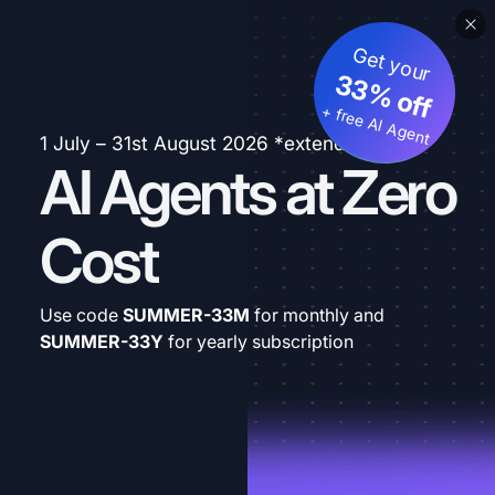
Get your
33% off
+ free AI Agent
1 July – 31st August 2026 *extended
AI Agents at Zero
Cost
Use code
SUMMER-33M
for monthly and
SUMMER-33Y
for yearly subscription