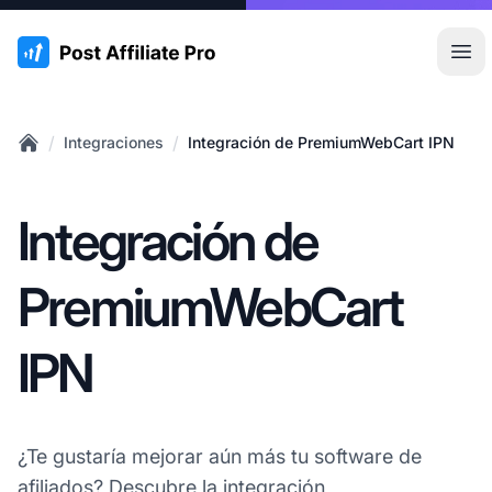
:site.title
Abr
/
/
Integraciones
Integración de PremiumWebCart IPN
Home
Integración de
PremiumWebCart
IPN
¿Te gustaría mejorar aún más tu software de
afiliados? Descubre la integración