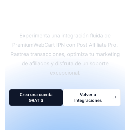
Comienza tu prueba
gratis hoy
Experimenta una integración fluida de
PremiumWebCart IPN con Post Affiliate Pro.
Rastrea transacciones, optimiza tu marketing
de afiliados y disfruta de un soporte
excepcional.
Crea una cuenta
Volver a
GRATIS
Integraciones