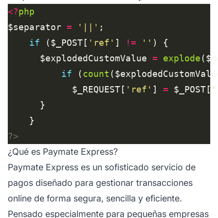
<?
php
$separator 
=
'||'
if
 ($_POST[
'ref'
] 
!=
''
      $explodedCustomValue 
=
explode
($s
if
 (
count
($explodedCustomValu
            $_REQUEST[
'ref'
] 
=
 $_POST[
'
?>
¿Qué es Paymate Express?
Paymate Express es un sofisticado servicio de
pagos diseñado para gestionar transacciones
online de forma segura, sencilla y eficiente.
Pensado especialmente para pequeñas empresas