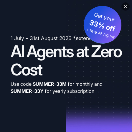
Get your
33% off
+ free AI Agent
1 July – 31st August 2026 *extended
AI Agents at Zero
Cost
Use code
SUMMER-33M
for monthly and
SUMMER-33Y
for yearly subscription