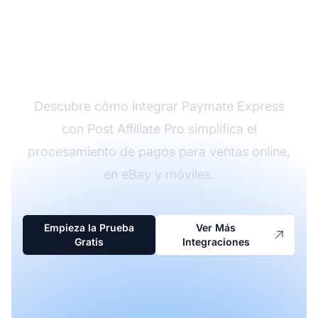
Mejora tus Pagos de
Afiliados con Paymate
Express
Descubre cómo integrar Paymate Express
con Post Affiliate Pro simplifica el
procesamiento de pagos para ventas online,
en eBay y móviles.
Empieza la Prueba
Ver Más
Gratis
Integraciones