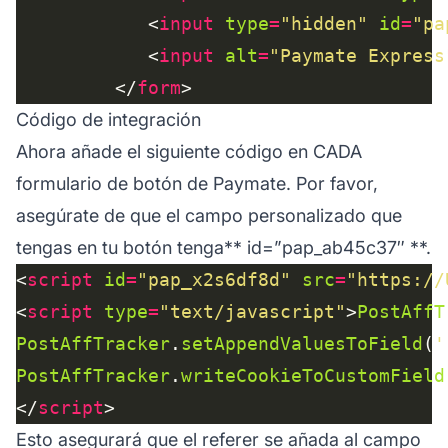
            <
input
type
=
"hidden"
id
=
"pa
            <
input
alt
=
"Paymate Express
         </
form
Código de integración
Ahora añade el siguiente código en CADA
formulario de botón de Paymate. Por favor,
asegúrate de que el campo personalizado que
tengas en tu botón tenga**
id=”pap_ab45c37″
**.
<
script
id
=
"pap_x2s6df8d"
src
=
"https://
<
script
type
=
"text/javascript"
>
PostAffT
PostAffTracker
.
setAppendValuesToField
(
'
PostAffTracker
.
writeCookieToCustomField
</
script
Esto asegurará que el referer se añada al campo