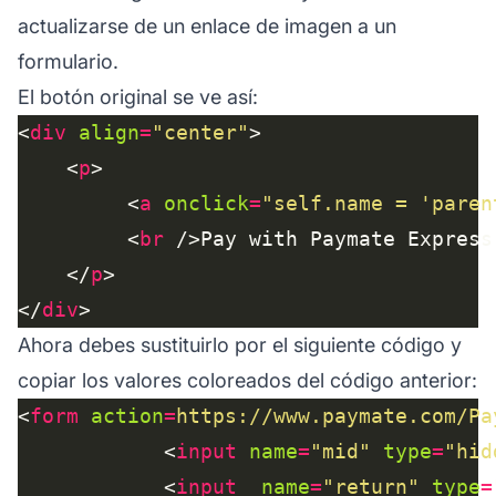
actualizarse de un enlace de imagen a un
formulario.
El botón original se ve así:
<
div
align
=
"center"
    <
p
         <
a
onclick
=
"self.name = 'paren
         <
br
    </
p
</
div
Ahora debes sustituirlo por el siguiente código y
copiar los valores coloreados del código anterior:
<
form
action
=
https://www.paymate.com/Pa
            <
input
name
=
"mid"
type
=
"hid
            <
input
name
=
"return"
type
=