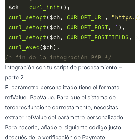
 $ch 
=
curl_init
curl_setopt
($ch, 
CURLOPT_URL
, 
"https:/
curl_setopt
($ch, 
CURLOPT_POST
, 
1
curl_setopt
($ch, 
CURLOPT_POSTFIELDS
curl_exec
/* fin de la integración PAP */
Integración con tu script de procesamiento –
parte 2
El parámetro personalizado tiene el formato
refValue||PapValue. Para que el sistema de
terceros funcione correctamente, necesitas
extraer refValue del parámetro personalizado.
Para hacerlo, añade el siguiente código justo
después de la verificación de Paymate: