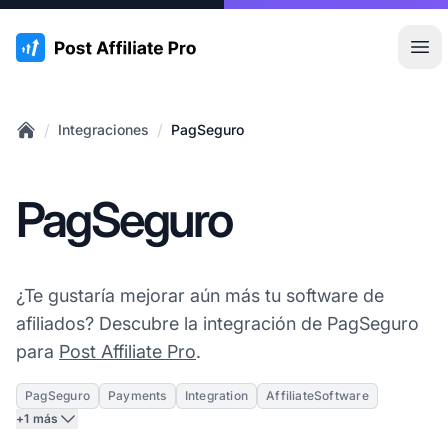
:site.title
Abr
/
/
Integraciones
PagSeguro
Home
PagSeguro
¿Te gustaría mejorar aún más tu software de
afiliados? Descubre la integración de PagSeguro
para
Post Affiliate Pro
.
PagSeguro
Payments
Integration
AffiliateSoftware
+1 más