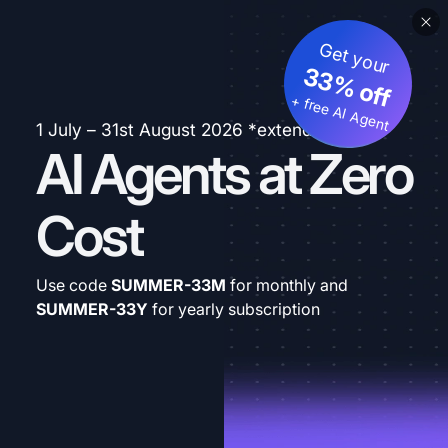
Get your
33% off
+ free AI Agent
1 July – 31st August 2026 *extended
AI Agents at Zero
Cost
Use code
SUMMER-33M
for monthly and
SUMMER-33Y
for yearly subscription