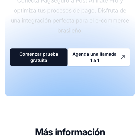
Conecta PagSeguro a Post Affiliate Pro y
optimiza tus procesos de pago. Disfruta de
una integración perfecta para el e-commerce
brasileño.
Comenzar prueba
Agenda una llamada
gratuita
1 a 1
Más información