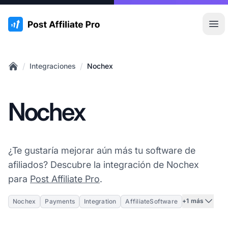
:site.title
Abr
/
/
Integraciones
Nochex
Home
Nochex
¿Te gustaría mejorar aún más tu software de
afiliados? Descubre la integración de Nochex
para
Post Affiliate Pro
.
+1 más
Nochex
Payments
Integration
AffiliateSoftware