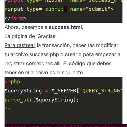
<input type="
submit
"
name
=
"submit"
</
form
Ahora, pasemos a
success.html
.
La página de ‘Gracias’
Para rastrear
la transacción, necesitas modificar
tu archivo success.php o crearlo para empezar a
registrar comisiones allí. El código que debes
tener en el archivo es el siguiente:
<?
php
$queryString 
=
 $_SERVER[
'QUERY_STRING'
parse_str
?>