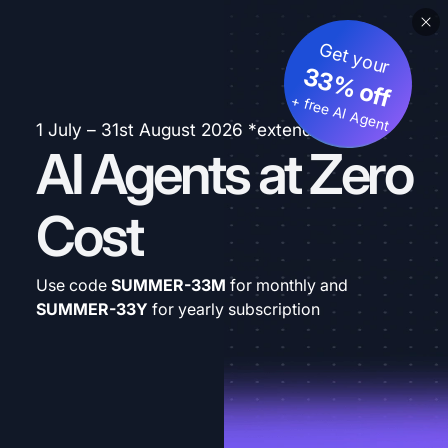
Get your
33% off
+ free AI Agent
1 July – 31st August 2026 *extended
AI Agents at Zero
Cost
Use code
SUMMER-33M
for monthly and
SUMMER-33Y
for yearly subscription