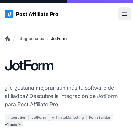
:site.title
Abr
/
/
Integraciones
JotForm
Home
JotForm
¿Te gustaría mejorar aún más tu software de
afiliados? Descubre la integración de JotForm
para
Post Affiliate Pro
.
Integration
JotForm
AffiliateMarketing
FormBuilder
+1 más