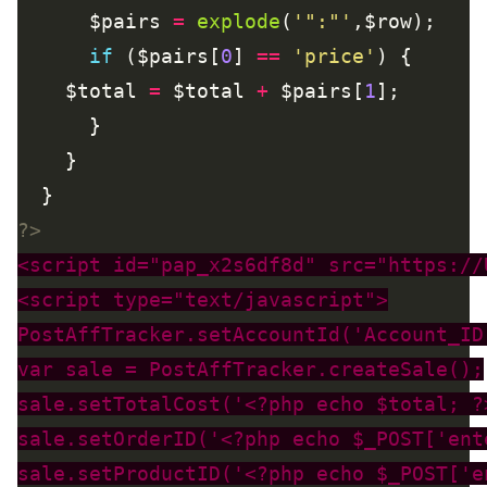
      $pairs 
=
explode
(
'":"'
if
 ($pairs[
0
] 
==
'price'
	$total 
=
 $total 
+
 $pairs[
1
?>