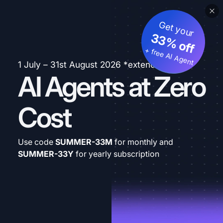
Get your
33% off
+ free AI Agent
1 July – 31st August 2026 *extended
AI Agents at Zero
Cost
Use code
SUMMER-33M
for monthly and
SUMMER-33Y
for yearly subscription