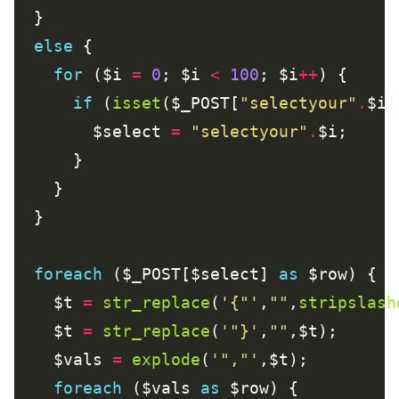
else
for
 ($i 
=
0
; $i 
<
100
; $i
++
if
 (
isset
($_POST[
"selectyour"
.
        $select 
=
"selectyour"
.
foreach
 ($_POST[$select] 
as
    $t 
=
str_replace
(
'{"'
,
""
,
stripslash
    $t 
=
str_replace
(
'"}'
,
""
    $vals 
=
explode
(
'","'
foreach
 ($vals 
as