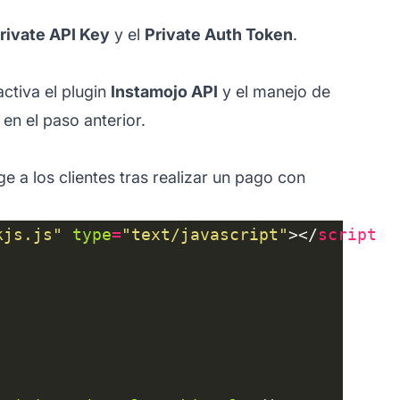
rivate API Key
y el
Private Auth Token
.
ctiva el plugin
Instamojo API
y el manejo de
en el paso anterior.
e a los clientes tras realizar un pago con
kjs.js"
type
=
"text/javascript"
></
script