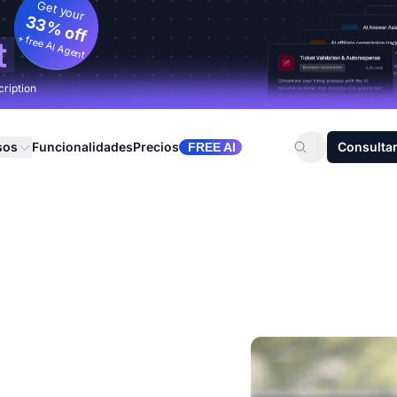
Get your
33% off
+ free AI Agent
t
cription
sos
Funcionalidades
Precios
Consultar
FREE AI