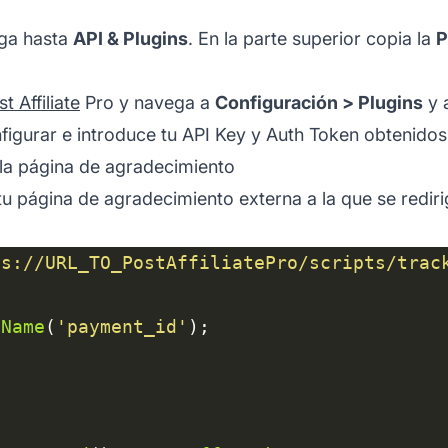
ega hasta
API & Plugins
. En la parte superior copia la
P
t Affiliate
Pro y navega a
Configuración > Plugins
y a
nfigurar e introduce tu API Key y Auth Token obtenidos 
la página de agradecimiento
tu página de agradecimiento externa a la que se redirig
ps://URL_TO_PostAffiliatePro/scripts/trac
yName
(
'payment_id'