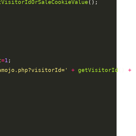
tVisitorIdOrSaleCookieValue
t
=
1
amojo.php?visitorId='
+
getVisitorId
() 
+