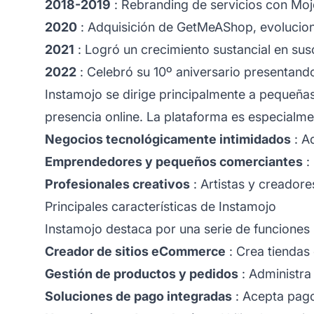
2018-2019
: Rebranding de servicios con Mojo
2020
: Adquisición de GetMeAShop, evolucion
2021
: Logró un crecimiento sustancial en susc
2022
: Celebró su 10º aniversario presentan
Instamojo se dirige principalmente a pequeñ
presencia online. La plataforma es especialme
Negocios tecnológicamente intimidados
: A
Emprendedores y pequeños comerciantes
:
Profesionales creativos
: Artistas y creador
Principales características de Instamojo
Instamojo destaca por una serie de funciones 
Creador de sitios eCommerce
: Crea tiendas
Gestión de productos y pedidos
: Administra 
Soluciones de pago integradas
: Acepta pago