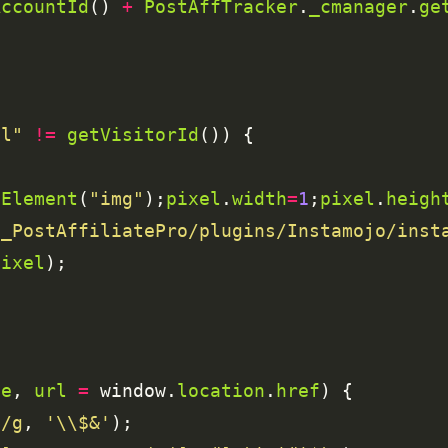
AccountId
() 
+
PostAffTracker
.
_cmanager
.
ge
ll"
!=
getVisitorId
eElement
(
"img"
);
pixel
.
width
=
1
;
pixel
.
heigh
O_PostAffiliatePro/plugins/Instamojo/inst
pixel
me
, 
url
=
 window.
location
.
href
]/g
, 
'\\$&'