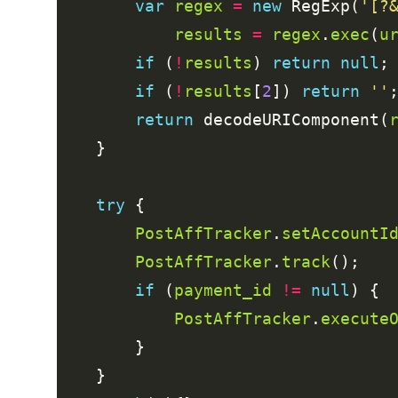
var
regex
=
new
 RegExp(
'[?
results
=
regex
.
exec
(
u
if
 (
!
results
) 
return
null
if
 (
!
results
[
2
]) 
return
''
return
 decodeURIComponent(
try
PostAffTracker
.
setAccountI
PostAffTracker
.
track
if
 (
payment_id
!=
null
PostAffTracker
.
execute