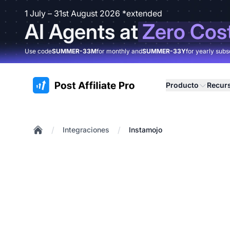
1 July – 31st August 2026 *extended
AI Agents at
Zero Cos
Use code
SUMMER-33M
for monthly and
SUMMER-33Y
for yearly subs
:site.title
Producto
Recur
/
/
Integraciones
Instamojo
Home