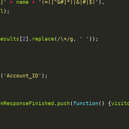
&]'
+
name
+
'(=([^&#]*)|&|#|$)'
rl
results
[
2
].
replace
(
/\+/g
, 
' '
d
(
'Account_ID'
OnResponseFinished
.
push
(
function
() {
visit