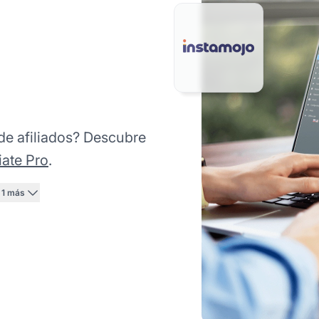
de afiliados? Descubre
iate Pro
.
+1 más