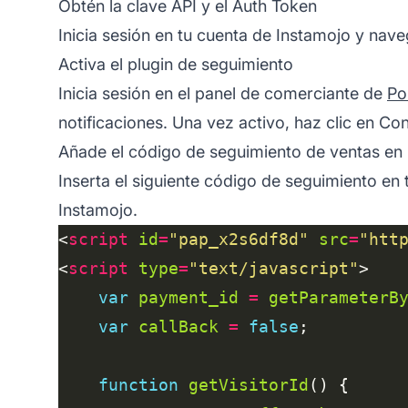
Obtén la clave API y el Auth Token
Inicia sesión en tu cuenta de Instamojo y nav
Activa el plugin de seguimiento
Inicia sesión en el panel de comerciante de
Pos
notificaciones. Una vez activo, haz clic en Co
Añade el código de seguimiento de ventas en 
Inserta el siguiente código de seguimiento en 
Instamojo.
<
script
id
=
"pap_x2s6df8d"
src
=
"htt
<
script
type
=
"text/javascript"
var
payment_id
=
getParameterB
var
callBack
=
false
function
getVisitorId