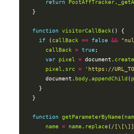
return
PostAffTracker
.
_get
function
visitorCallBack
if
 (
callBack
==
false
&&
"nu
callBack
=
true
var
pixel
=
 document.
creat
pixel
.
src
=
'https://URL_T
        document.
body
.
appendChild
(
function
getParameterByName
(
na
name
=
name
.
replace
(
/[\[\]