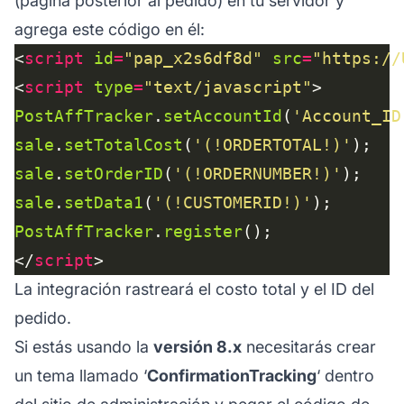
(página posterior al pedido) en tu servidor y
agrega este código en él:
<
script
id
=
"pap_x2s6df8d"
src
=
"https://
<
script
type
=
"text/javascript"
PostAffTracker
.
setAccountId
(
'Account_ID
sale
.
setTotalCost
(
'(!ORDERTOTAL!)'
sale
.
setOrderID
(
'(!ORDERNUMBER!)'
sale
.
setData1
(
'(!CUSTOMERID!)'
PostAffTracker
.
register
</
script
La integración rastreará el costo total y el ID del
pedido.
Si estás usando la
versión 8.x
necesitarás crear
un tema llamado ‘
ConfirmationTracking
‘ dentro