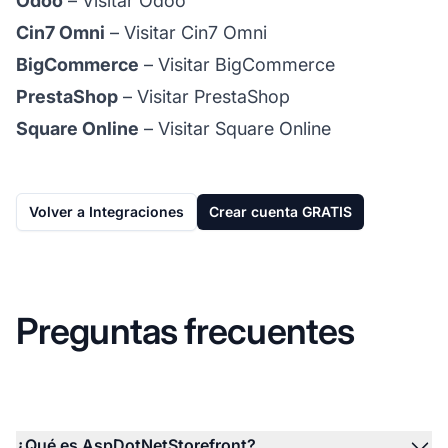
Odoo
–
Visitar Odoo
Cin7 Omni
–
Visitar Cin7 Omni
BigCommerce
–
Visitar BigCommerce
PrestaShop
–
Visitar PrestaShop
Square Online
–
Visitar Square Online
Volver a Integraciones
Crear cuenta GRATIS
Preguntas frecuentes
¿Qué es AspDotNetStorefront?