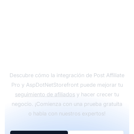
Programa una llamada
personalizada
Descubre cómo la integración de Post Affiliate
Pro y AspDotNetStorefront puede mejorar tu
seguimiento de afiliados
y hacer crecer tu
negocio. ¡Comienza con una prueba gratuita
o habla con nuestros expertos!