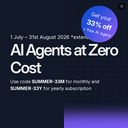
Get your
33% off
+ free AI Agent
1 July – 31st August 2026 *extended
AI Agents at Zero
Cost
Use code
SUMMER-33M
for monthly and
SUMMER-33Y
for yearly subscription