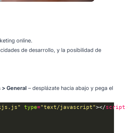
keting online.
dades de desarrollo, y la posibilidad de
s > General
– desplázate hacia abajo y pega el
kjs.js"
type
=
"text/javascript"
></
script