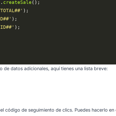
r
.
createSale
MTOTAL##'
ID##'
MID##'
de datos adicionales, aquí tienes una lista breve:
el código de seguimiento de clics. Puedes hacerlo en 