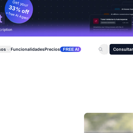
Get your
33% off
+ free AI Agent
t
cription
sos
Funcionalidades
Precios
Consultar
FREE AI