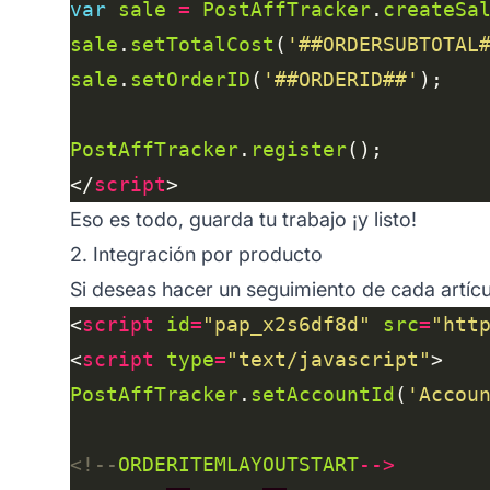
var
sale
=
PostAffTracker
.
createSa
sale
.
setTotalCost
(
'##ORDERSUBTOTAL
sale
.
setOrderID
(
'##ORDERID##'
PostAffTracker
.
register
</
script
Eso es todo, guarda tu trabajo ¡y listo!
2. Integración por producto
Si deseas hacer un seguimiento de cada artícul
<
script
id
=
"pap_x2s6df8d"
src
=
"htt
<
script
type
=
"text/javascript"
PostAffTracker
.
setAccountId
(
'Accou
<!--
ORDERITEMLAYOUTSTART
-->