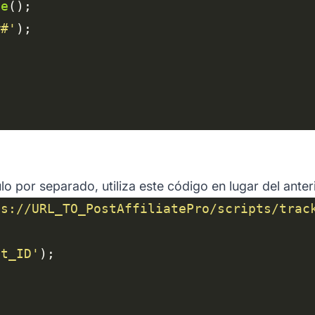
le
##'
o por separado, utiliza este código en lugar del anter
ps://URL_TO_PostAffiliatePro/scripts/trac
nt_ID'