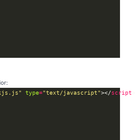
ior:
kjs.js"
type
=
"text/javascript"
></
script