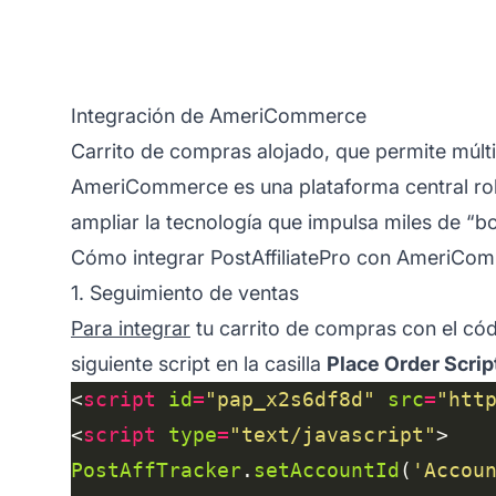
Integración de AmeriCommerce
Carrito de compras alojado, que permite múltip
AmeriCommerce es una plataforma central robu
ampliar la tecnología que impulsa miles de “b
Cómo integrar PostAffiliatePro con AmeriCo
1. Seguimiento de ventas
Para integrar
tu carrito de compras con el có
siguiente script en la casilla
Place Order Scrip
<
script
id
=
"pap_x2s6df8d"
src
=
"htt
<
script
type
=
"text/javascript"
PostAffTracker
.
setAccountId
(
'Accou