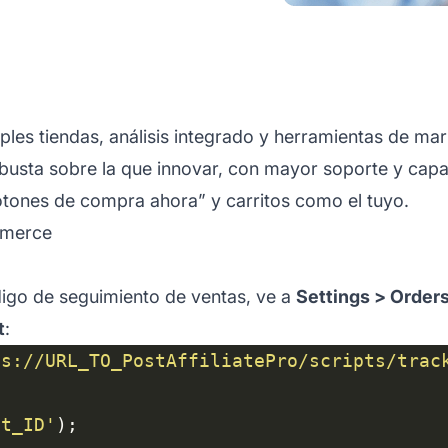
les tiendas, análisis integrado y herramientas de mar
sta sobre la que innovar, con mayor soporte y capaci
otones de compra ahora” y carritos como el tuyo.
mmerce
digo de seguimiento de ventas, ve a
Settings > Order
t
:
ps://URL_TO_PostAffiliatePro/scripts/trac
nt_ID'