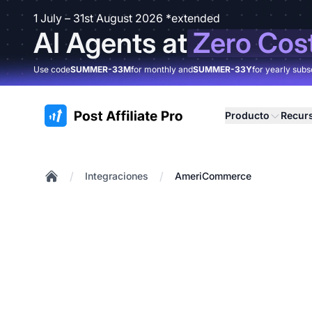
1 July – 31st August 2026 *extended
AI Agents at
Zero Cos
Use code
SUMMER-33M
for monthly and
SUMMER-33Y
for yearly subs
:site.title
Producto
Recur
/
/
Integraciones
AmeriCommerce
Home