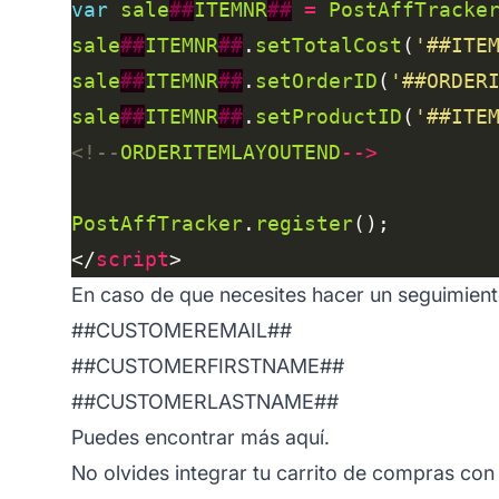
var
sale
##
ITEMNR
##
=
PostAffTracke
sale
##
ITEMNR
##
.
setTotalCost
(
'##ITE
sale
##
ITEMNR
##
.
setOrderID
(
'##ORDER
sale
##
ITEMNR
##
.
setProductID
(
'##ITE
<!--
ORDERITEMLAYOUTEND
-->
PostAffTracker
.
register
</
script
En caso de que necesites hacer un seguimiento 
##CUSTOMEREMAIL##
##CUSTOMERFIRSTNAME##
##CUSTOMERLASTNAME##
Puedes encontrar más aquí.
No olvides integrar tu carrito de compras con 