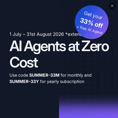
Get your
33% off
+ free AI Agent
1 July – 31st August 2026 *extended
AI Agents at Zero
Cost
Use code
SUMMER-33M
for monthly and
SUMMER-33Y
for yearly subscription