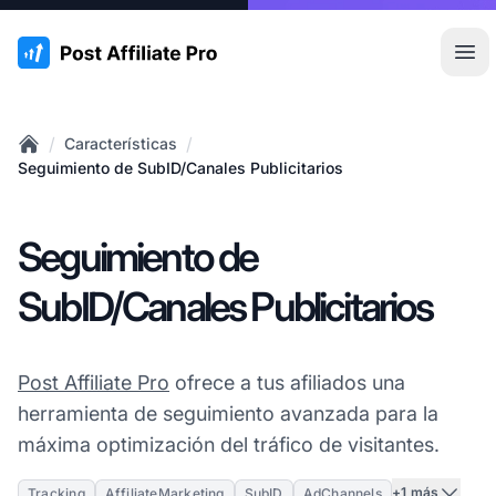
:site.title
Abr
/
/
Características
Home
Seguimiento de SubID/Canales Publicitarios
Seguimiento de
SubID/Canales Publicitarios
Post Affiliate Pro
ofrece a tus afiliados una
herramienta de seguimiento avanzada para la
máxima optimización del tráfico de visitantes.
+1 más
Tracking
AffiliateMarketing
SubID
AdChannels