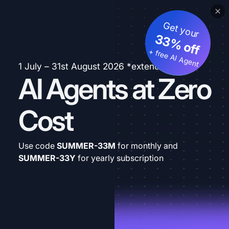
Get your
33% off
+ free AI Agent
1 July – 31st August 2026 *extended
AI Agents at Zero
Cost
Use code
SUMMER-33M
for monthly and
SUMMER-33Y
for yearly subscription