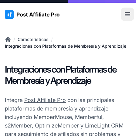
:site.title
Abr
/
/
Características
Home
Integraciones con Plataformas de Membresía y Aprendizaje
Integraciones con Plataformas de
Membresía y Aprendizaje
Integra
Post Affiliate Pro
con las principales
plataformas de membresía y aprendizaje
incluyendo MemberMouse, Memberful,
s2Member, OptimizeMember y LimeLight CRM
para seguimiento de afiliados sin problemas y