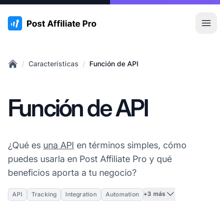
:site.title
Abr
/
/
Características
Función de API
Home
Función de API
¿Qué es
una API
en términos simples, cómo
puedes usarla en Post Affiliate Pro y qué
beneficios aporta a tu negocio?
+3 más
API
Tracking
Integration
Automation