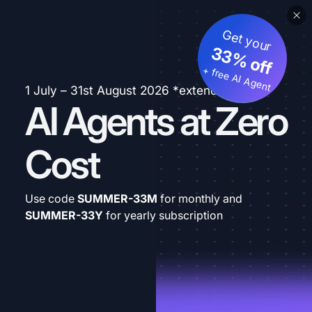
Get your
33% off
+ free AI Agent
1 July – 31st August 2026 *extended
AI Agents at Zero
Cost
Use code
SUMMER-33M
for monthly and
SUMMER-33Y
for yearly subscription