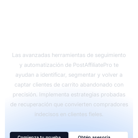
¿Listo para recuperar
ventas perdidas?
Las avanzadas herramientas de seguimiento
y automatización de PostAffiliatePro te
ayudan a identificar, segmentar y volver a
captar clientes de carrito abandonado con
precisión. Implementa estrategias probadas
de recuperación que convierten compradores
indecisos en clientes fieles.
Comienza tu prueba
Obtén asesoría