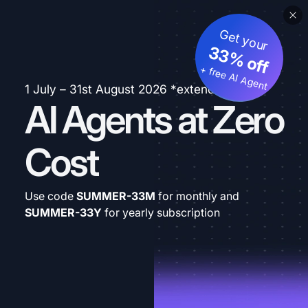
Get your
33% off
+ free AI Agent
1 July – 31st August 2026 *extended
AI Agents at Zero
Cost
Use code
SUMMER-33M
for monthly and
SUMMER-33Y
for yearly subscription