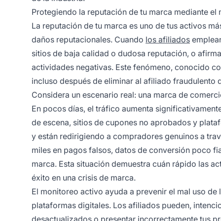
Protegiendo la reputación de tu marca mediante el 
La reputación de tu marca es uno de tus activos más 
daños reputacionales. Cuando
los afiliados
emplean
sitios de baja calidad o dudosa reputación, o afir
actividades negativas. Este fenómeno, conocido com
incluso después de eliminar al afiliado fraudulento
Considera un escenario real: una marca de comerci
En pocos días, el tráfico aumenta significativament
de escena, sitios de cupones no aprobados y plataf
y están redirigiendo a compradores genuinos a tra
miles en pagos falsos, datos de conversión poco fi
marca. Esta situación demuestra cuán rápido las ac
éxito en una crisis de marca.
El monitoreo activo ayuda a prevenir el mal uso de 
plataformas digitales. Los afiliados pueden, intenc
desactualizados o presentar incorrectamente tus p