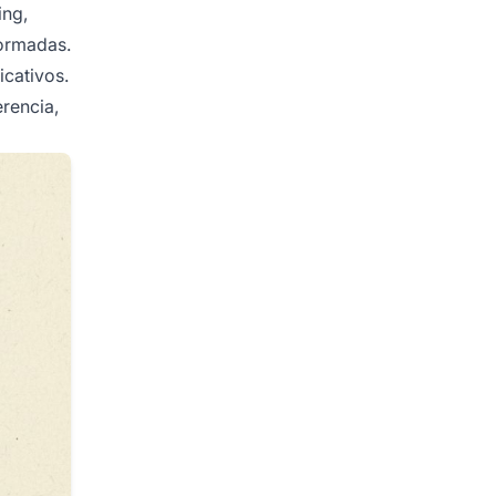
ing,
formadas.
icativos.
rencia,