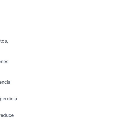
tos,
ones
rencia
perdicia
 reduce