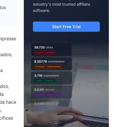
industry's most trusted affiliate
tus
software.
Start Free Trial
empresas
iados,
ra
ados,
ta
ada hace
,
cíficas