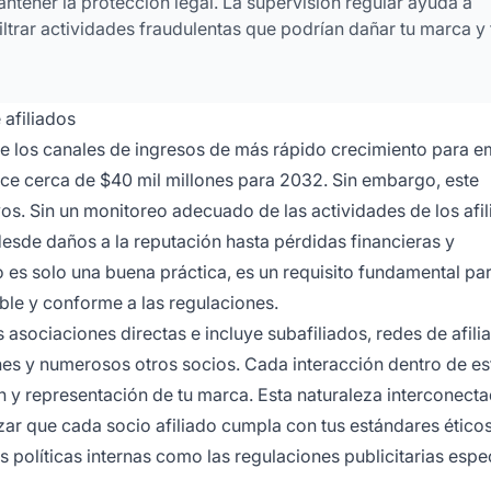
ntener la protección legal. La supervisión regular ayuda a
 filtrar actividades fraudulentas que podrían dañar tu marca y 
 afiliados
de los canales de ingresos de más rápido crecimiento para 
ance cerca de $40 mil millones para 2032. Sin embargo, este
vos. Sin un monitoreo adecuado de las actividades de los afil
desde daños a la reputación hasta pérdidas financieras y
o es solo una buena práctica, es un requisito fundamental pa
ble y conforme a las regulaciones.
 asociaciones directas e incluye subafiliados, redes de afili
ones y numerosos otros socios. Cada interacción dentro de es
ón y representación de tu marca. Esta naturaleza interconect
zar que cada socio afiliado cumpla con tus estándares éticos
 políticas internas como las regulaciones publicitarias espe