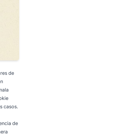
ores de
en
mala
okie
s casos.
iencia de
mera