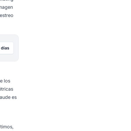
imagen
uestreo
 días
e los
étricas
raude es
ítimos,