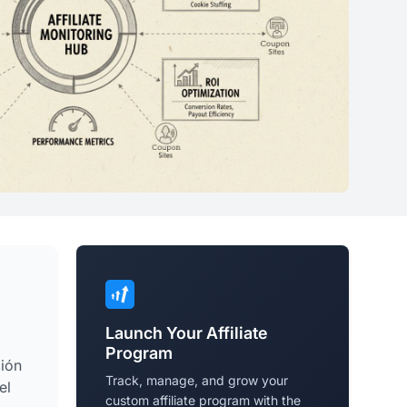
Launch Your Affiliate
Program
ión
Track, manage, and grow your
el
custom affiliate program with the