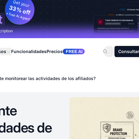
Get your
33% off
+ free AI Agent
t
cription
sos
Funcionalidades
Precios
Consultar
FREE AI
e monitorear las actividades de los afiliados?
nte
idades de