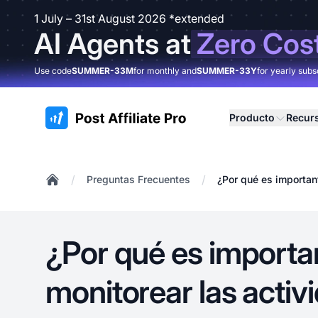
1 July – 31st August 2026 *extended
AI Agents at
Zero Cos
Use code
SUMMER-33M
for monthly and
SUMMER-33Y
for yearly subs
:site.title
Producto
Recur
/
/
Preguntas Frecuentes
¿Por qué es important
Home
¿Por qué es importa
monitorear las activ