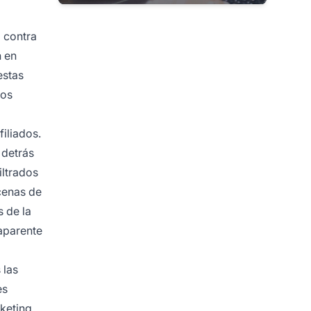
a contra
 en
estas
ños
iliados.
 detrás
iltrados
cenas de
 de la
aparente
 las
es
keting