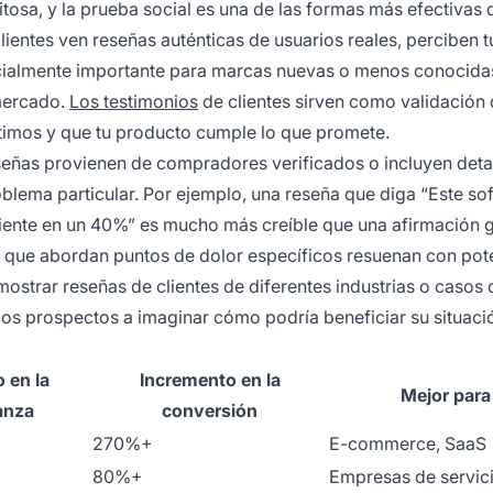
itosa, y la prueba social es una de las formas más efectivas 
ientes ven reseñas auténticas de usuarios reales, perciben t
ecialmente importante para marcas nuevas o menos conocida
 mercado.
Los testimonios
de clientes sirven como validación
ítimos y que tu producto cumple lo que promete.
eseñas provienen de compradores verificados o incluyen deta
blema particular. Por ejemplo, una reseña que diga “Este so
liente en un 40%” es mucho más creíble que una afirmación 
s que abordan puntos de dolor específicos resuenan con pot
mostrar reseñas de clientes de diferentes industrias o casos
 los prospectos a imaginar cómo podría beneficiar su situaci
 en la
Incremento en la
Mejor para
anza
conversión
270%+
E-commerce, SaaS
80%+
Empresas de servic