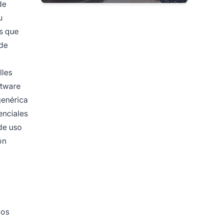
de
u
s que
 de
lles
ftware
genérica
enciales
 de uso
ón
ios