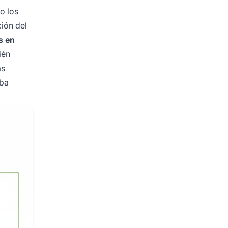
o los
ción del
s en
ién
as
eba