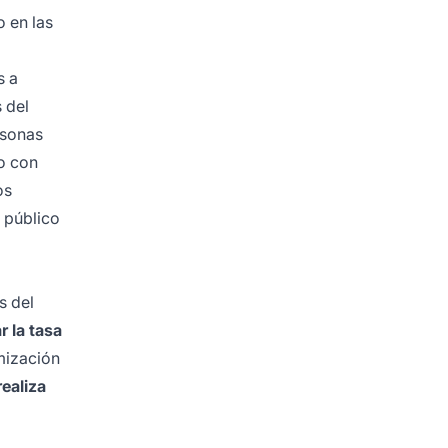
o en las
s a
 del
rsonas
to con
os
 público
s del
r la tasa
mización
realiza