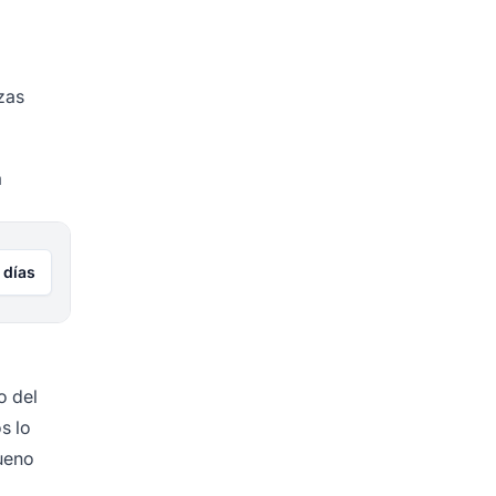
zas
a
 días
o del
s lo
bueno