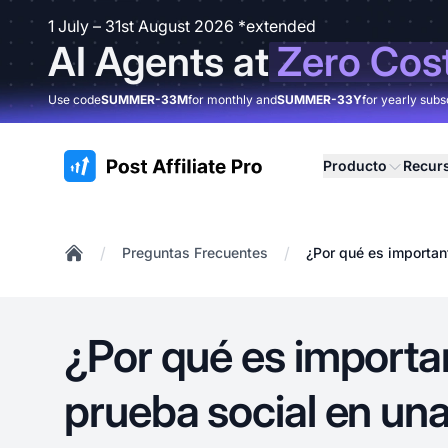
1 July – 31st August 2026 *extended
AI Agents at
Zero Cos
Use code
SUMMER-33M
for monthly and
SUMMER-33Y
for yearly subs
:site.title
Producto
Recur
/
/
Preguntas Frecuentes
¿Por qué es importan
Home
¿Por qué es importan
prueba social en un