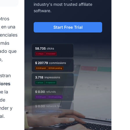
industry's most trusted affiliate
software.
otros
e en una
Start Free Trial
enciales
n más
rado que
o,
stran
dores
e la
 de
nder y
al.