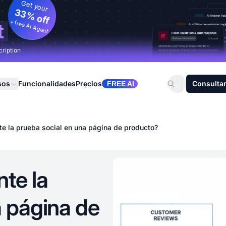
Get your
33% off
+ free AI Agent
t
cription
sos
Funcionalidades
Precios
Consultar
FREE AI
te la prueba social en una página de producto?
te la
a página de